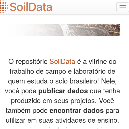
Ir
Alt
para
na
o
conteúdo
principal
O repositório
SoilData
é a vitrine do
trabalho de campo e laboratório de
quem estuda o solo brasileiro! Nele,
você pode
que tenha
publicar dados
produzido em seus projetos. Você
também pode
para
encontrar dados
utilizar em suas atividades de ensino,