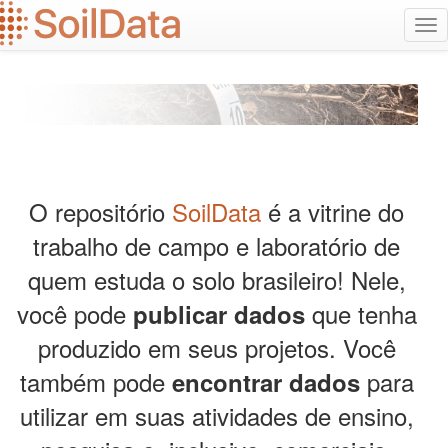
Ir
Alt
para
na
o
conteúdo
principal
O repositório
SoilData
é a vitrine do
trabalho de campo e laboratório de
quem estuda o solo brasileiro! Nele,
você pode
que tenha
publicar dados
produzido em seus projetos. Você
também pode
para
encontrar dados
utilizar em suas atividades de ensino,