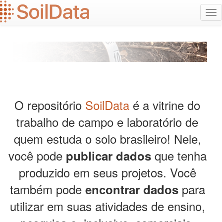
Ir
Alt
para
na
o
conteúdo
principal
O repositório
SoilData
é a vitrine do
trabalho de campo e laboratório de
quem estuda o solo brasileiro! Nele,
você pode
que tenha
publicar dados
produzido em seus projetos. Você
também pode
para
encontrar dados
utilizar em suas atividades de ensino,