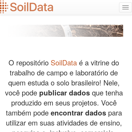
Ir
Alt
para
na
o
conteúdo
principal
O repositório
SoilData
é a vitrine do
trabalho de campo e laboratório de
quem estuda o solo brasileiro! Nele,
você pode
que tenha
publicar dados
produzido em seus projetos. Você
também pode
para
encontrar dados
utilizar em suas atividades de ensino,