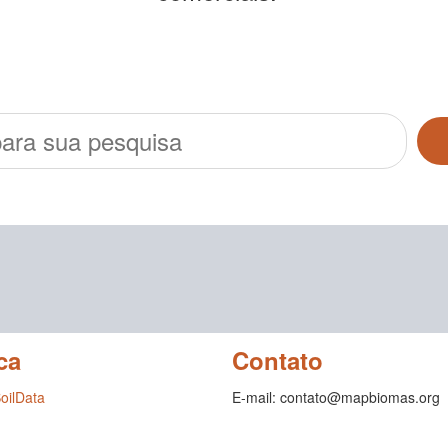
ca
Contato
SoilData
E-mail: contato@mapbiomas.org