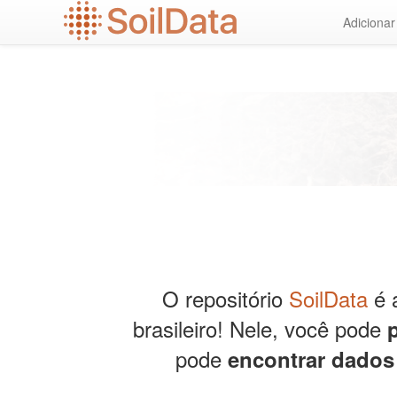
Ir
Adiciona
para
o
conteúdo
principal
O repositório
SoilData
é a
brasileiro! Nele, você pode
pode
encontrar dados