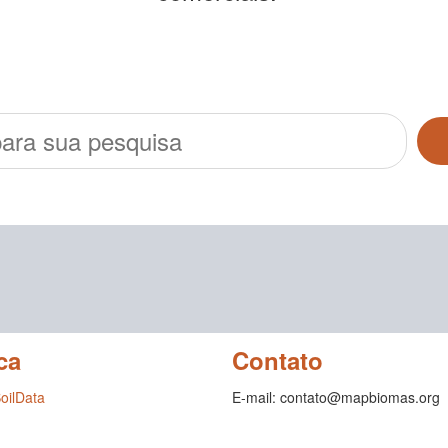
ca
Contato
SoilData
E-mail: contato@mapbiomas.org