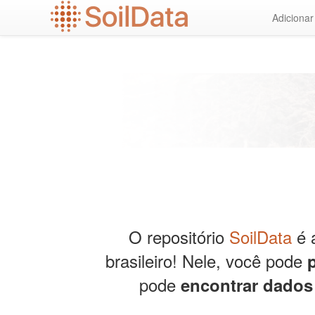
Ir
Adiciona
para
o
conteúdo
principal
O repositório
SoilData
é a
brasileiro! Nele, você pode
pode
encontrar dados