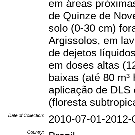
em áreas próximas
de Quinze de Nove
solo (0-30 cm) fo
Argissolos, em la
de dejetos líquido
em doses altas (1
baixas (até 80 m³
aplicação de DLS 
(floresta subtrop
Date of Collection:
2010-07-01-2012-
Country: