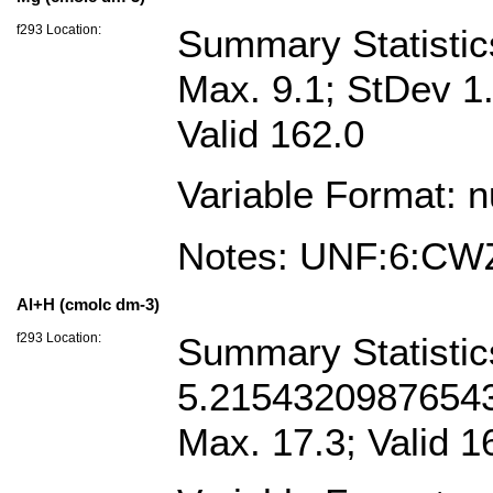
f293 Location:
Summary Statisti
Max. 9.1; StDev 1
Valid 162.0
Variable Format: 
Notes: UNF:6:C
Al+H (cmolc dm-3)
f293 Location:
Summary Statistic
5.21543209876543
Max. 17.3; Valid 1