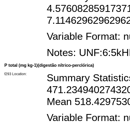
4.576082859173713
7.11462962962962
Variable Format: 
Notes: UNF:6:5
P total (mg kg-1)(digestão nítrico-perclórica)
f293 Location:
Summary Statistic
471.2349402743205
Mean 518.429753
Variable Format: 