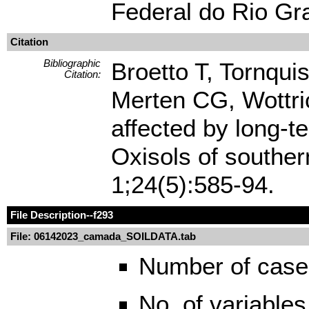
Federal do Rio Gr
Citation
Bibliographic
Broetto T, Tornqu
Citation:
Merten CG, Wottri
affected by long-te
Oxisols of souther
1;24(5):585-94.
File Description
--f293
File: 06142023_camada_SOILDATA.tab
Number of case
No. of variables