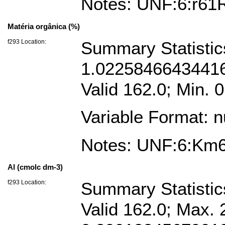
Notes: UNF:6:r6
Matéria orgânica (%)
f293 Location:
Summary Statistic
1.0225846643441
Valid 162.0; Min. 0
Variable Format: 
Notes: UNF:6:K
Al (cmolc dm-3)
f293 Location:
Summary Statisti
Valid 162.0; Max. 