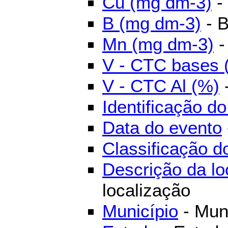
Cu (mg dm-3)
-
B (mg dm-3)
- B
Mn (mg dm-3)
-
V - CTC bases 
V - CTC Al (%)
-
Identificação d
Data do evento
Classificação d
Descrição da lo
localização
Município
- Mun