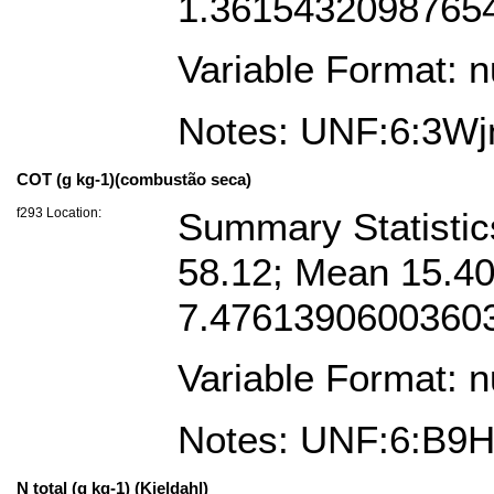
1.361543209876543
Variable Format: 
Notes: UNF:6:3
COT (g kg-1)(combustão seca)
f293 Location:
Summary Statistics
58.12; Mean 15.4
7.4761390600360
Variable Format: 
Notes: UNF:6:B9
N total (g kg-1) (Kjeldahl)