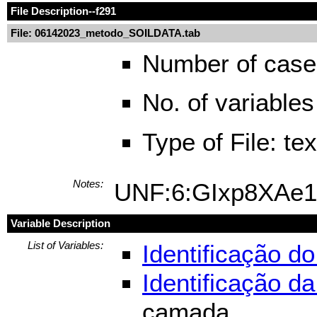
File Description
--f291
File: 06142023_metodo_SOILDATA.tab
Number of case
No. of variables
Type of File: te
Notes:
UNF:6:GIxp8XAe
Variable Description
List of Variables:
Identificação d
Identificação d
camada