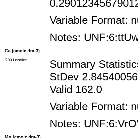
0.2901234567901
Variable Format: 
Notes: UNF:6:tt
Ca (cmolc dm-3)
f293 Location:
Summary Statisti
StDev 2.845400560
Valid 162.0
Variable Format: 
Notes: UNF:6:Vr
Mg (cmolc dm-3)