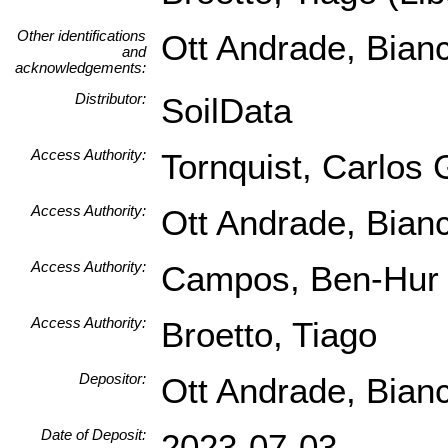
Other identifications
Ott Andrade, Bian
and
acknowledgements:
Distributor:
SoilData
Access Authority:
Tornquist, Carlos
Access Authority:
Ott Andrade, Bian
Access Authority:
Campos, Ben-Hur
Access Authority:
Broetto, Tiago
Depositor:
Ott Andrade, Bian
Date of Deposit:
2023-07-03