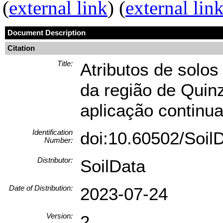
(
external link
) (
external lin
Document Description
Citation
Title:
Atributos de solos
da região de Qui
aplicação continua
Identification
doi:10.60502/Soi
Number:
Distributor:
SoilData
Date of Distribution:
2023-07-24
Version:
2