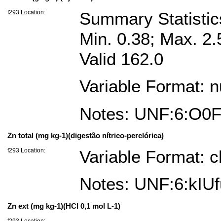
f293 Location:
Summary Statisti
Min. 0.38; Max. 2
Valid 162.0
Variable Format: 
Notes: UNF:6:O
Zn total (mg kg-1)(digestão nítrico-perclórica)
f293 Location:
Variable Format: c
Notes: UNF:6:kI
Zn ext (mg kg-1)(HCl 0,1 mol L-1)
f293 Location: