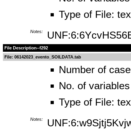
Type of File: te
Notes:
UNF:6:6YcvHS56
File Description
--f292
File: 06142023_evento_SOILDATA.tab
Number of case
No. of variables
Type of File: te
Notes:
UNF:6:w9Sjtj5Kv