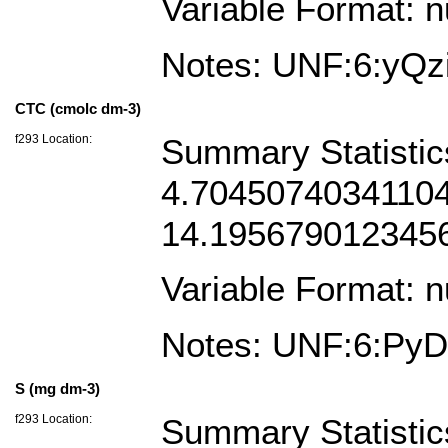
Variable Format: 
Notes: UNF:6:yQzi
CTC (cmolc dm-3)
f293 Location:
Summary Statistic
4.704507403411045
14.195679012345
Variable Format: 
Notes: UNF:6:P
S (mg dm-3)
f293 Location:
Summary Statistic