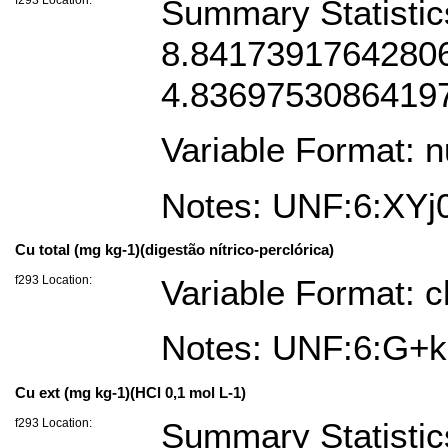
Summary Statistics
8.84173917642806
4.8369753086419
Variable Format: 
Notes: UNF:6:X
Cu total (mg kg-1)(digestão nítrico-perclórica)
f293 Location:
Variable Format: c
Notes: UNF:6:G
Cu ext (mg kg-1)(HCl 0,1 mol L-1)
f293 Location:
Summary Statistic