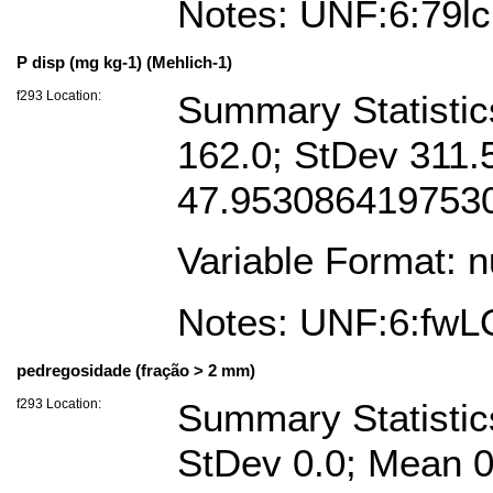
Notes: UNF:6:7
P disp (mg kg-1) (Mehlich-1)
f293 Location:
Summary Statistics
162.0; StDev 311
47.953086419753
Variable Format: 
Notes: UNF:6:f
pedregosidade (fração > 2 mm)
f293 Location:
Summary Statistics
StDev 0.0; Mean 0