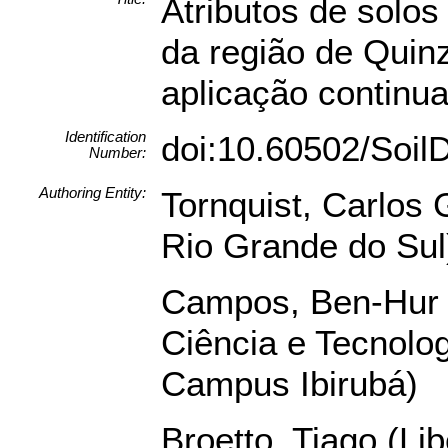
Atributos de solos
da região de Qui
aplicação continua
Identification
doi:10.60502/Soi
Number:
Authoring Entity:
Tornquist, Carlos
Rio Grande do Sul
Campos, Ben-Hur (
Ciência e Tecnolo
Campus Ibirubá)
Broetto, Tiago (Lib