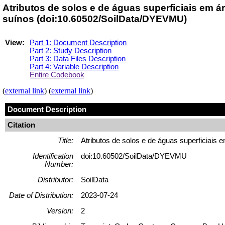
Atributos de solos e de águas superficiais em 
suínos (doi:10.60502/SoilData/DYEVMU)
View:
Part 1: Document Description
Part 2: Study Description
Part 3: Data Files Description
Part 4: Variable Description
Entire Codebook
(
external link
) (
external link
)
Document Description
Citation
Title:
Atributos de solos e de águas superficiais
Identification
doi:10.60502/SoilData/DYEVMU
Number:
Distributor:
SoilData
Date of Distribution:
2023-07-24
Version:
2