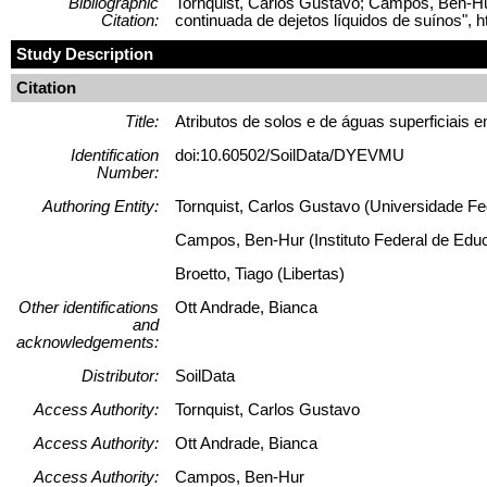
Bibliographic
Tornquist, Carlos Gustavo; Campos, Ben-Hur
Citation:
continuada de dejetos líquidos de suínos"
Study Description
Citation
Title:
Atributos de solos e de águas superficiais
Identification
doi:10.60502/SoilData/DYEVMU
Number:
Authoring Entity:
Tornquist, Carlos Gustavo (Universidade Fe
Campos, Ben-Hur (Instituto Federal de Edu
Broetto, Tiago (Libertas)
Other identifications
Ott Andrade, Bianca
and
acknowledgements:
Distributor:
SoilData
Access Authority:
Tornquist, Carlos Gustavo
Access Authority:
Ott Andrade, Bianca
Access Authority:
Campos, Ben-Hur