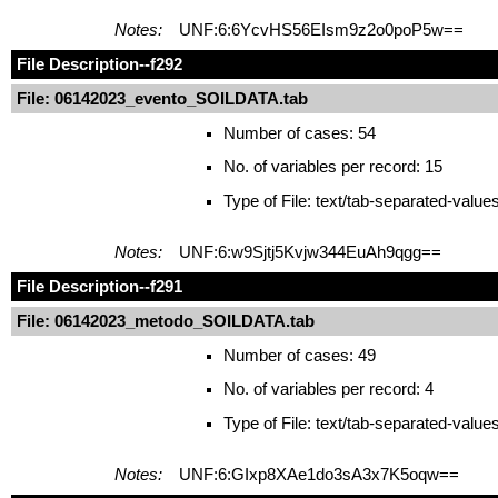
Notes:
UNF:6:6YcvHS56EIsm9z2o0poP5w==
File Description
--f292
File: 06142023_evento_SOILDATA.tab
Number of cases: 54
No. of variables per record: 15
Type of File: text/tab-separated-value
Notes:
UNF:6:w9Sjtj5Kvjw344EuAh9qgg==
File Description
--f291
File: 06142023_metodo_SOILDATA.tab
Number of cases: 49
No. of variables per record: 4
Type of File: text/tab-separated-value
Notes:
UNF:6:GIxp8XAe1do3sA3x7K5oqw==