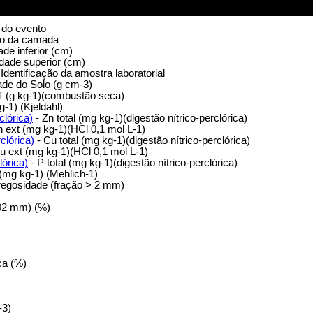
o do evento
ção da camada
de inferior (cm)
dade superior (cm)
 Identificação da amostra laboratorial
de do Solo (g cm-3)
 (g kg-1)(combustão seca)
g-1) (Kjeldahl)
clórica)
- Zn total (mg kg-1)(digestão nítrico-perclórica)
n ext (mg kg-1)(HCl 0,1 mol L-1)
clórica)
- Cu total (mg kg-1)(digestão nítrico-perclórica)
u ext (mg kg-1)(HCl 0,1 mol L-1)
lórica)
- P total (mg kg-1)(digestão nítrico-perclórica)
(mg kg-1) (Mehlich-1)
regosidade (fração > 2 mm)
002 mm) (%)
ca (%)
-3)