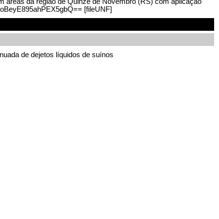
s em áreas da região de Quinze de Novembro (RS) com aplicação
0/PtgoBeyE895ahPEX5gbQ== [fileUNF]
nuada de dejetos líquidos de suínos