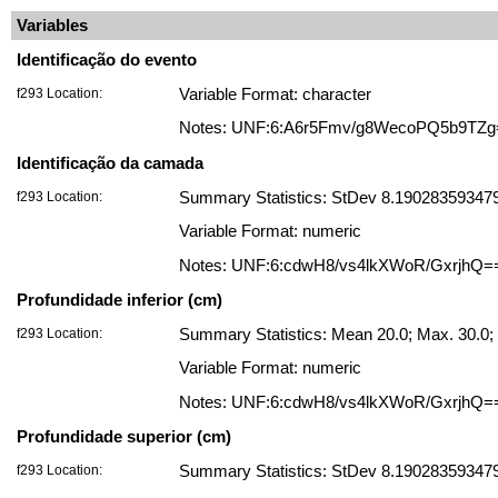
Variables
Identificação do evento
f293 Location:
Variable Format: character
Notes: UNF:6:A6r5Fmv/g8WecoPQ5b9TZg
Identificação da camada
f293 Location:
Summary Statistics: StDev 8.19028359347922
Variable Format: numeric
Notes: UNF:6:cdwH8/vs4lkXWoR/GxrjhQ=
Profundidade inferior (cm)
f293 Location:
Summary Statistics: Mean 20.0; Max. 30.0; 
Variable Format: numeric
Notes: UNF:6:cdwH8/vs4lkXWoR/GxrjhQ=
Profundidade superior (cm)
f293 Location:
Summary Statistics: StDev 8.19028359347922