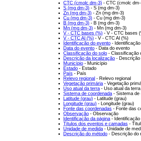
CTC (cmolc dm-3)
- CTC (cmolc dm-
S (mg dm-3)
- S (mg dm-3)
Zn (mg dm-3)
- Zn (mg dm-3)
Cu (mg dm-3)
- Cu (mg dm-3)
B (mg dm-3)
- B (mg dm-3)
Mn (mg dm-3)
- Mn (mg dm-3)
V - CTC bases (%)
- V - CTC bases 
V - CTC Al (%)
- V - CTC Al (%)
Identificação do evento
- Identificaçã
Data do evento
- Data do evento
Classificação do solo
- Classificação 
Descrição da localização
- Descrição 
Município
- Município
Estado
- Estado
País
- País
Relevo regional
- Relevo regional
Vegetação primária
- Vegetação primá
Uso atual da terra
- Uso atual da terra
Sistema de coordenada
- Sistema de
Latitude (grau)
- Latitude (grau)
Longitude (grau)
- Longitude (grau)
Fonte das coordenadas
- Fonte das 
Observação
- Observação
Identificação da página
- Identificação
Títulos dos eventos e camadas
- Tít
Unidade de medida
- Unidade de med
Descrição do método
- Descrição do