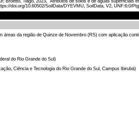
; Broetto, Tiago, 2023, "Atributos de solos e de águas superficiai
, https://doi.org/10.60502/SoilData/DYEVMU, SoilData, V2, UNF:6:
 em áreas da região de Quinze de Novembro (RS) com aplicação conti
deral do Rio Grande do Sul)
cação, Ciência e Tecnologia do Rio Grande do Sul, Campus Ibirubá)