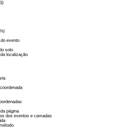
3)
(%)
o do evento
do solo
da localização
ria
 coordenada
coordenadas
 da página
ulos dos eventos e camadas
ida
 método