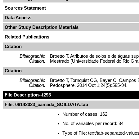
Sources Statement
Data Access
Other Study Description Materials
Related Publications
Citation
Bibliographic
Broetto T. Atributos de solos e de águas s
Citation:
Mestrado (Universidade Federal do Rio Gra
Citation
Bibliographic
Broetto T, Tornquist CG, Bayer C, Campos BC
Citation:
Pedosphere. 2014 Oct 1;24(5):585-94.
File Description
--f293
File: 06142023_camada_SOILDATA.tab
Number of cases: 162
No. of variables per record: 34
Type of File: text/tab-separated-value