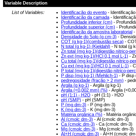
Variable Description
List of Variables:
Identificação do evento
- Identificaçã
Identificação da camada
- Identifica
Profundidade inferior (cm)
- Profundida
Profundidade superior (cm)
- Profundi
Identificação da amostra laboratorial
-
Densidade do Solo (g cm-3)
- Densida
COT (g kg-1)(combustão seca)
- COT
N total (g kg-1) (Kjeldahl)
- N total (g k
Zn total (mg kg-1)(digestão nítrico-per
Zn ext (mg kg-1)(HCl 0,1 mol L-1)
- Z
Cu total (mg kg-1)(digestão nítrico-per
Cu ext (mg kg-1)(HCl 0,1 mol L-1)
- C
P total (mg kg-1)(digestão nítrico-perc
P disp (mg kg-1) (Mehlich-1)
- P disp 
pedregosidade (fração > 2 mm)
- ped
Argila (g kg-1)
- Argila (g kg-1)
Argila (<0,002 mm) (%)
- Argila (<0,
pH (1:1) - H2O
- pH (1:1) - H2O
pH (SMP)
- pH (SMP)
P (mg dm-3)
- P (mg dm-3)
K (mg dm-3)
- K (mg dm-3)
Matéria orgânica (%)
- Matéria orgâni
Al (cmolc dm-3)
- Al (cmolc dm-3)
Ca (cmolc dm-3)
- Ca (cmolc dm-3)
Mg (cmolc dm-3)
- Mg (cmolc dm-3)
Al+H (cmolc dm-3)
- Al+H (cmolc dm