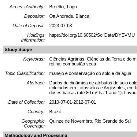
Access Authority:
Broetto, Tiago
Depositor:
Ott Andrade, Bianca
Date of Deposit:
2023-07-03
Holdings
https://doi.org/10.60502/SoilData/DYEVMU
Information:
Study Scope
Keywords:
Ciências Agrárias, Ciências da Terra e do me
rotina, combustão seca
Topic Classification:
manejo e conservação do solo e da água
Abstract:
Dados de dinâmica de atributos do solo co
coletadas em Latossolos e Argissolos, em l
doses baixas (até 80 m³ ha-1 ano-1). Lavou
Date of Collection:
2010-07-01-2012-07-01
Country:
Brazil
Geographic
Quinze de Novembro, Rio Grande do Sul
Coverage:
Methodology and Processing