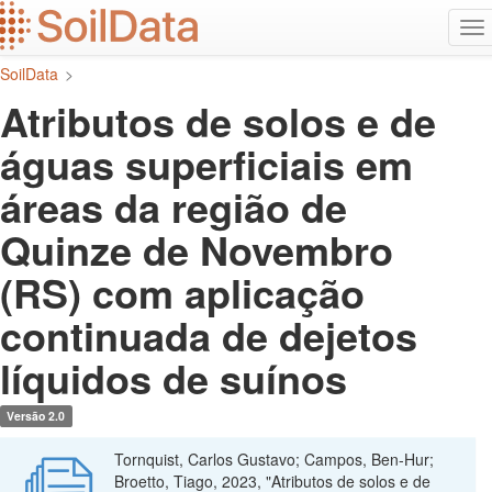
Ir
Alt
para
na
o
SoilData
>
conteúdo
principal
Atributos de solos e de
águas superficiais em
áreas da região de
Quinze de Novembro
(RS) com aplicação
continuada de dejetos
líquidos de suínos
Versão 2.0
Tornquist, Carlos Gustavo; Campos, Ben-Hur;
Broetto, Tiago, 2023, "Atributos de solos e de