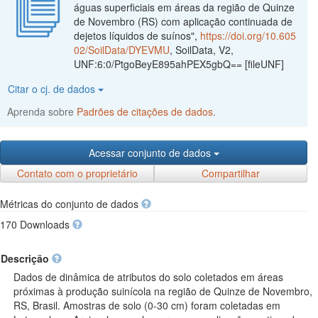
águas superficiais em áreas da região de Quinze
de Novembro (RS) com aplicação continuada de
dejetos líquidos de suínos",
https://doi.org/10.605
02/SoilData/DYEVMU
, SoilData, V2,
UNF:6:0/PtgoBeyE895ahPEX5gbQ== [fileUNF]
Citar o cj. de dados
Aprenda sobre
Padrões de citações de dados
.
Acessar conjunto de dados
Contato com o proprietário
Compartilhar
Métricas do conjunto de dados
170 Downloads
Descrição
Dados de dinâmica de atributos do solo coletados em áreas
próximas à produção suinícola na região de Quinze de Novembro,
RS, Brasil. Amostras de solo (0-30 cm) foram coletadas em