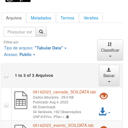
Arquivos
Metadados
Termos
Versões
Pesquisa
Filtrar por
Tipo de arquivo:
"Tabular Data"
Classificar
Acesso:
Public
1 to 3 of 3 Arquivos
Baixar
06142023_camada_SOILDATA.tab
Pré-
Dados tabulares
- 29.0 KB
Publicado Aug 4, 2023
visual
68 Downloads
Acess
34 Variáveis,
162 Observações
"061
UNF:6:6Ycv...P5w==
arqui
06142023_evento_SOILDATA.tab