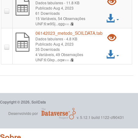
Pré-
Dados tabulares
- 11.8 KB
Publicado Aug 4, 2023
visual
61 Downloads
Acess
15 Variáveis,
54 Observações
"061
UNF:6:w9Sj...qgg==
arqui
06142023_metodo_SOILDATA.tab
Pré-
Dados tabulares
- 4.8 KB
Publicado Aug 4, 2023
visual
35 Downloads
Acess
4 Variáveis,
49 Observações
"061
UNF:6:GIxp...oqw==
arqui
Copyright © 2026, SoilData
Desenvolvido por
v. 5.12.1 build 1122-cf90431
Sobre