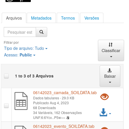
Arquivos
Metadados
Termos
Versões
Pesquisa
Filtrar por
Tipo de arquivo:
Tudo
Classificar
Acesso:
Public
1 to 3 of 3 Arquivos
Baixar
06142023_camada_SOILDATA.tab
Pré-
Dados tabulares
- 29.0 KB
Publicado Aug 4, 2023
visual
68 Downloads
Acess
34 Variáveis,
162 Observações
"061
UNF:6:6Ycv...P5w==
arqui
06142023_evento_SOILDATA.tab