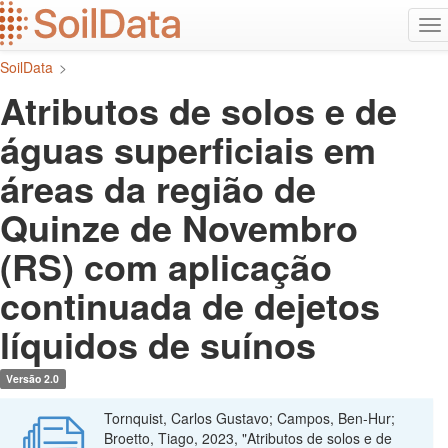
Ir
Alt
para
na
o
SoilData
>
conteúdo
principal
Atributos de solos e de
águas superficiais em
áreas da região de
Quinze de Novembro
(RS) com aplicação
continuada de dejetos
líquidos de suínos
Versão 2.0
Tornquist, Carlos Gustavo; Campos, Ben-Hur;
Broetto, Tiago, 2023, "Atributos de solos e de