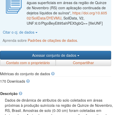
águas superficiais em áreas da região de Quinze
de Novembro (RS) com aplicação continuada de
dejetos líquidos de suínos",
https://doi.org/10.605
02/SoilData/DYEVMU
, SoilData, V2,
UNF:6:0/PtgoBeyE895ahPEX5gbQ== [fileUNF]
Citar o cj. de dados
Aprenda sobre
Padrões de citações de dados
.
Acessar conjunto de dados
Contato com o proprietário
Compartilhar
Métricas do conjunto de dados
170 Downloads
Descrição
Dados de dinâmica de atributos do solo coletados em áreas
próximas à produção suinícola na região de Quinze de Novembro,
RS, Brasil. Amostras de solo (0-30 cm) foram coletadas em