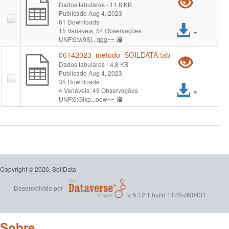
Pré-
Dados tabulares
- 11.8 KB
Publicado Aug 4, 2023
visual
61 Downloads
Acess
15 Variáveis,
54 Observações
"061
UNF:6:w9Sj...qgg==
arqui
06142023_metodo_SOILDATA.tab
Pré-
Dados tabulares
- 4.8 KB
Publicado Aug 4, 2023
visual
35 Downloads
Acess
4 Variáveis,
49 Observações
"061
UNF:6:GIxp...oqw==
arqui
Copyright © 2026, SoilData
Desenvolvido por
v. 5.12.1 build 1122-cf90431
Sobre