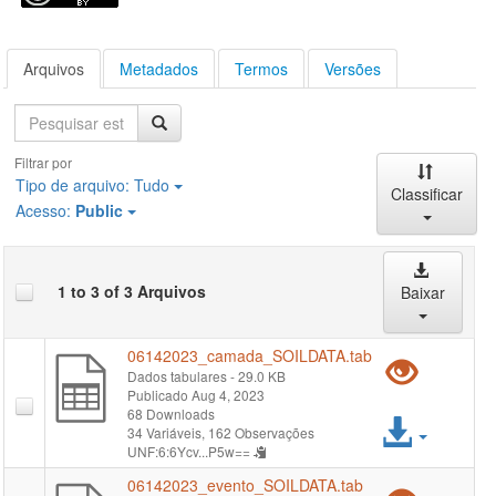
Arquivos
Metadados
Termos
Versões
Pesquisa
Filtrar por
Tipo de arquivo:
Tudo
Classificar
Acesso:
Public
1 to 3 of 3 Arquivos
Baixar
06142023_camada_SOILDATA.tab
Pré-
Dados tabulares
- 29.0 KB
Publicado Aug 4, 2023
visual
68 Downloads
Acess
34 Variáveis,
162 Observações
"061
UNF:6:6Ycv...P5w==
arqui
06142023_evento_SOILDATA.tab