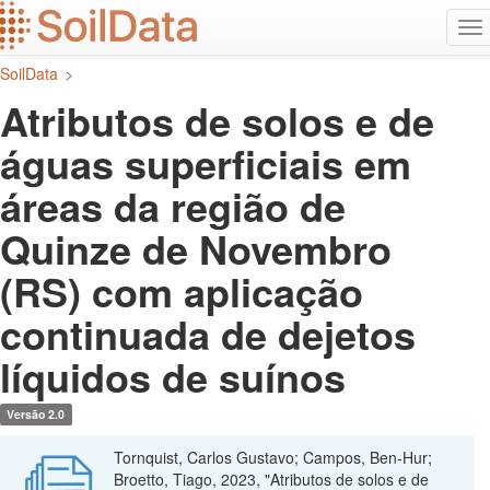
Ir
Alt
para
na
o
SoilData
>
conteúdo
principal
Atributos de solos e de
águas superficiais em
áreas da região de
Quinze de Novembro
(RS) com aplicação
continuada de dejetos
líquidos de suínos
Versão 2.0
Tornquist, Carlos Gustavo; Campos, Ben-Hur;
Broetto, Tiago, 2023, "Atributos de solos e de