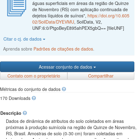
águas superficiais em áreas da região de Quinze
de Novembro (RS) com aplicação continuada de
dejetos líquidos de suínos",
https://doi.org/10.605
02/SoilData/DYEVMU
, SoilData, V2,
UNF:6:0/PtgoBeyE895ahPEX5gbQ== [fileUNF]
Citar o cj. de dados
Aprenda sobre
Padrões de citações de dados
.
Acessar conjunto de dados
Contato com o proprietário
Compartilhar
Métricas do conjunto de dados
170 Downloads
Descrição
Dados de dinâmica de atributos do solo coletados em áreas
próximas à produção suinícola na região de Quinze de Novembro,
RS, Brasil. Amostras de solo (0-30 cm) foram coletadas em