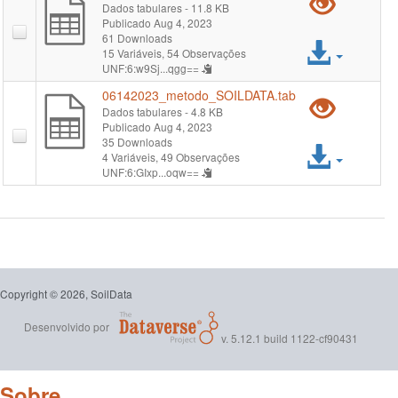
Pré-
Dados tabulares
- 11.8 KB
Publicado Aug 4, 2023
visual
61 Downloads
Acess
15 Variáveis,
54 Observações
"061
UNF:6:w9Sj...qgg==
arqui
06142023_metodo_SOILDATA.tab
Pré-
Dados tabulares
- 4.8 KB
Publicado Aug 4, 2023
visual
35 Downloads
Acess
4 Variáveis,
49 Observações
"061
UNF:6:GIxp...oqw==
arqui
Copyright © 2026, SoilData
Desenvolvido por
v. 5.12.1 build 1122-cf90431
Sobre