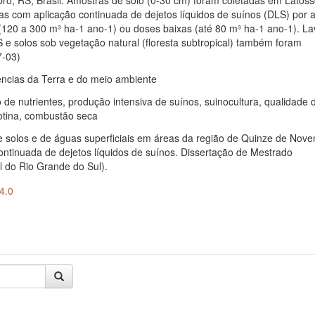
o, RS, Brasil. Amostras de solo (0-30 cm) foram coletadas em Latoss
as com aplicação continuada de dejetos líquidos de suínos (DLS) por 
(120 a 300 m³ ha-1 ano-1) ou doses baixas (até 80 m³ ha-1 ano-1). L
 e solos sob vegetação natural (floresta subtropical) também foram
7-03)
ências da Terra e do meio ambiente
ço de nutrientes, produção intensiva de suínos, suinocultura, qualidade 
rotina, combustão seca
de solos e de águas superficiais em áreas da região de Quinze de Nov
ontinuada de dejetos líquidos de suínos. Dissertação de Mestrado
l do Rio Grande do Sul).
4.0