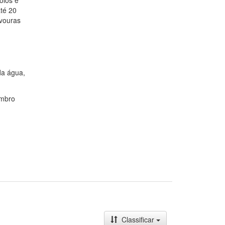
olos e
até 20
avouras
da água,
embro
Classificar