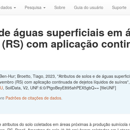
r dados
Pesquisa
Sobre
Guia do usuário
Suporte
 de águas superficiais em 
(RS) com aplicação conti
en-Hur; Broetto, Tiago, 2023, "Atributos de solos e de águas superfici
embro (RS) com aplicação continuada de dejetos líquidos de suínos"
MU
, SoilData, V2, UNF:6:0/PtgoBeyE895ahPEX5gbQ== [fileUNF]
bre
Padrões de citações de dados
.
 atributos do solo coletados em áreas próximas à produção suinícola 