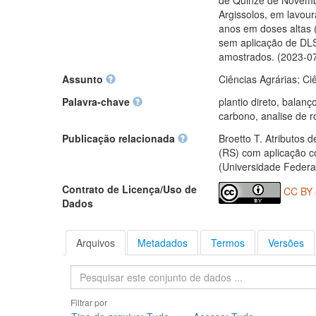
de Quinze de Novembr
Argissolos, em lavour
anos em doses altas 
sem aplicação de DLS
amostrados. (2023-0
Assunto
Ciências Agrárias; Ci
Palavra-chave
plantio direto, balan
carbono, analise de 
Publicação relacionada
Broetto T. Atributos 
(RS) com aplicação c
(Universidade Federa
Contrato de Licença/Uso de
CC BY 
Dados
Arquivos
Metadados
Termos
Versões
Pesquisa
Filtrar por