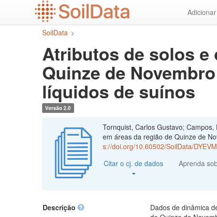
Ir
Adiciona
para
o
SoilData
>
conteúdo
principal
Atributos de solos e
Quinze de Novembro 
líquidos de suínos
Versão 2.0
Tornquist, Carlos Gustavo; Campos, B
em áreas da região de Quinze de Nov
s://doi.org/10.60502/SoilData/DYEV
Citar o cj. de dados
Aprenda so
Descrição
Dados de dinâmica de