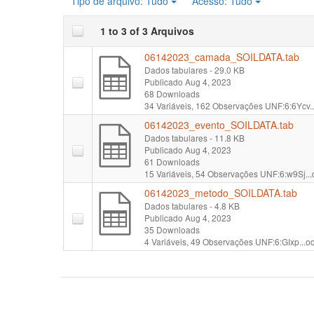
Tipo de arquivo:
Tudo
Acesso:
Tudo
1 to 3 of 3 Arquivos
06142023_camada_SOILDATA.tab
Dados tabulares
- 29.0 KB
Publicado Aug 4, 2023
68 Downloads
34 Variáveis,
162 Observações
UNF:6:6Ycv.
06142023_evento_SOILDATA.tab
Dados tabulares
- 11.8 KB
Publicado Aug 4, 2023
61 Downloads
15 Variáveis,
54 Observações
UNF:6:w9Sj..
06142023_metodo_SOILDATA.tab
Dados tabulares
- 4.8 KB
Publicado Aug 4, 2023
35 Downloads
4 Variáveis,
49 Observações
UNF:6:GIxp...