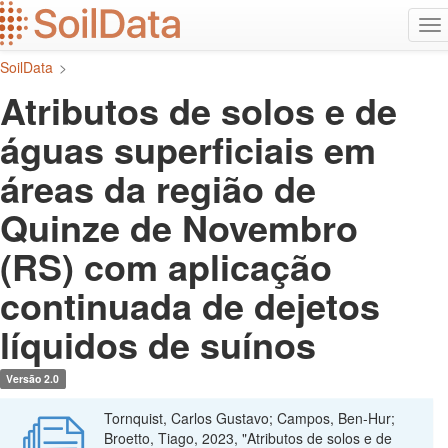
Ir
Alt
para
na
o
SoilData
>
conteúdo
principal
Atributos de solos e de
águas superficiais em
áreas da região de
Quinze de Novembro
(RS) com aplicação
continuada de dejetos
líquidos de suínos
Versão 2.0
Tornquist, Carlos Gustavo; Campos, Ben-Hur;
Broetto, Tiago, 2023, "Atributos de solos e de