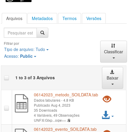
Arquivos
Metadados
Termos
Versões
Pesquisa
Filtrar por
Tipo de arquivo:
Tudo
Classificar
Acesso:
Public
1 to 3 of 3 Arquivos
Baixar
06142023_metodo_SOILDATA.tab
Pré-
Dados tabulares
- 4.8 KB
Publicado Aug 4, 2023
visual
35 Downloads
Acess
4 Variáveis,
49 Observações
"061
UNF:6:GIxp...oqw==
arqui
06142023_evento_SOILDATA.tab