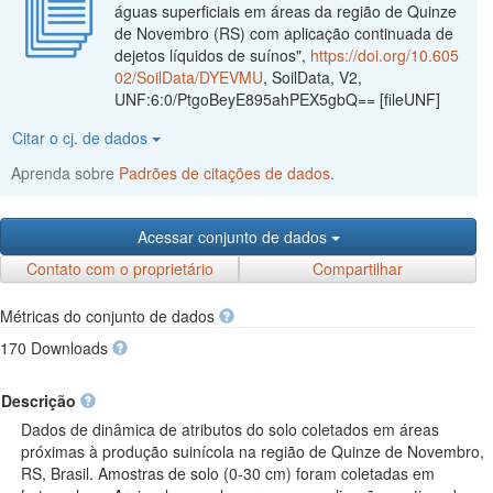
águas superficiais em áreas da região de Quinze
de Novembro (RS) com aplicação continuada de
dejetos líquidos de suínos",
https://doi.org/10.605
02/SoilData/DYEVMU
, SoilData, V2,
UNF:6:0/PtgoBeyE895ahPEX5gbQ== [fileUNF]
Citar o cj. de dados
Aprenda sobre
Padrões de citações de dados
.
Acessar conjunto de dados
Contato com o proprietário
Compartilhar
Métricas do conjunto de dados
170 Downloads
Descrição
Dados de dinâmica de atributos do solo coletados em áreas
próximas à produção suinícola na região de Quinze de Novembro,
RS, Brasil. Amostras de solo (0-30 cm) foram coletadas em