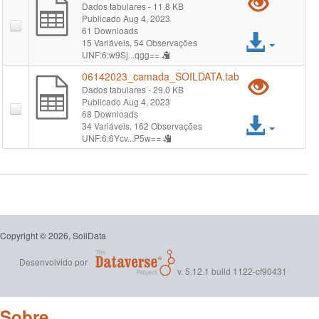
Pré-
Dados tabulares
- 11.8 KB
Publicado Aug 4, 2023
visual
61 Downloads
Acess
15 Variáveis,
54 Observações
"061
UNF:6:w9Sj...qgg==
arqui
06142023_camada_SOILDATA.tab
Pré-
Dados tabulares
- 29.0 KB
Publicado Aug 4, 2023
visual
68 Downloads
Acess
34 Variáveis,
162 Observações
"061
UNF:6:6Ycv...P5w==
arqui
Copyright © 2026, SoilData
Desenvolvido por
v. 5.12.1 build 1122-cf90431
Sobre