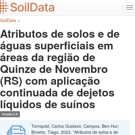
Ir
Alt
para
na
o
SoilData
>
conteúdo
principal
Atributos de solos e de
águas superficiais em
áreas da região de
Quinze de Novembro
(RS) com aplicação
continuada de dejetos
líquidos de suínos
Versão 2.0
Tornquist, Carlos Gustavo; Campos, Ben-Hur;
Broetto, Tiago, 2023, "Atributos de solos e de