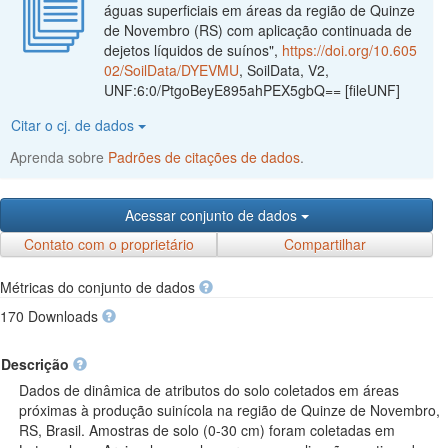
águas superficiais em áreas da região de Quinze
de Novembro (RS) com aplicação continuada de
dejetos líquidos de suínos",
https://doi.org/10.605
02/SoilData/DYEVMU
, SoilData, V2,
UNF:6:0/PtgoBeyE895ahPEX5gbQ== [fileUNF]
Citar o cj. de dados
Aprenda sobre
Padrões de citações de dados
.
Acessar conjunto de dados
Contato com o proprietário
Compartilhar
Métricas do conjunto de dados
170 Downloads
Descrição
Dados de dinâmica de atributos do solo coletados em áreas
próximas à produção suinícola na região de Quinze de Novembro,
RS, Brasil. Amostras de solo (0-30 cm) foram coletadas em