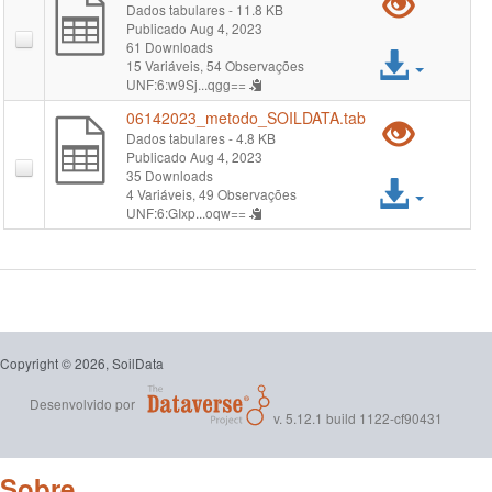
Pré-
Dados tabulares
- 11.8 KB
Publicado Aug 4, 2023
visual
61 Downloads
Acess
15 Variáveis,
54 Observações
"061
UNF:6:w9Sj...qgg==
arqui
06142023_metodo_SOILDATA.tab
Pré-
Dados tabulares
- 4.8 KB
Publicado Aug 4, 2023
visual
35 Downloads
Acess
4 Variáveis,
49 Observações
"061
UNF:6:GIxp...oqw==
arqui
Copyright © 2026, SoilData
Desenvolvido por
v. 5.12.1 build 1122-cf90431
Sobre