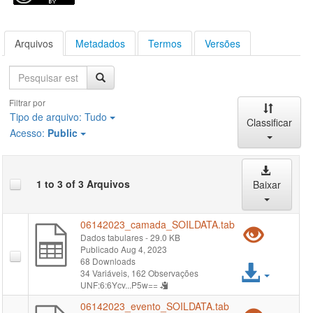
Arquivos
Metadados
Termos
Versões
Pesquisa
Filtrar por
Tipo de arquivo:
Tudo
Classificar
Acesso:
Public
1 to 3 of 3 Arquivos
Baixar
06142023_camada_SOILDATA.tab
Pré-
Dados tabulares
- 29.0 KB
Publicado Aug 4, 2023
visual
68 Downloads
Acess
34 Variáveis,
162 Observações
"061
UNF:6:6Ycv...P5w==
arqui
06142023_evento_SOILDATA.tab