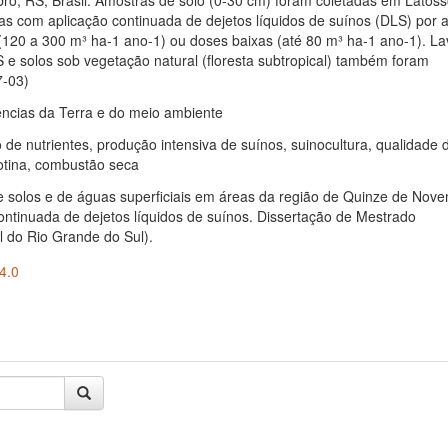
o, RS, Brasil. Amostras de solo (0-30 cm) foram coletadas em Latoss
as com aplicação continuada de dejetos líquidos de suínos (DLS) por 
(120 a 300 m³ ha-1 ano-1) ou doses baixas (até 80 m³ ha-1 ano-1). L
 e solos sob vegetação natural (floresta subtropical) também foram
7-03)
ências da Terra e do meio ambiente
ço de nutrientes, produção intensiva de suínos, suinocultura, qualidade 
rotina, combustão seca
de solos e de águas superficiais em áreas da região de Quinze de Nov
ontinuada de dejetos líquidos de suínos. Dissertação de Mestrado
l do Rio Grande do Sul).
4.0