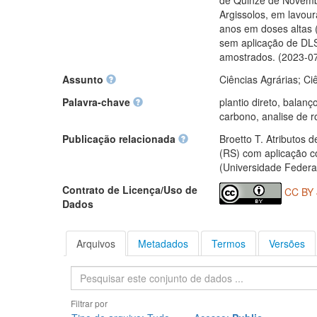
de Quinze de Novembr
Argissolos, em lavour
anos em doses altas 
sem aplicação de DLS
amostrados. (2023-0
Assunto
Ciências Agrárias; Ci
Palavra-chave
plantio direto, balan
carbono, analise de 
Publicação relacionada
Broetto T. Atributos 
(RS) com aplicação c
(Universidade Federa
Contrato de Licença/Uso de
CC BY 
Dados
Arquivos
Metadados
Termos
Versões
Pesquisa
Filtrar por