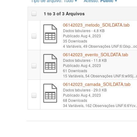
Tipo de arquivo:
Tudo
Acesso:
Public
1 to 3 of 3 Arquivos
06142023_metodo_SOILDATA.tab
Dados tabulares
- 4.8 KB
Publicado Aug 4, 2023
35 Downloads
4 Variáveis,
49 Observações
UNF:6:GIxp...
06142023_evento_SOILDATA.tab
Dados tabulares
- 11.8 KB
Publicado Aug 4, 2023
61 Downloads
15 Variáveis,
54 Observações
UNF:6:w9Sj..
06142023_camada_SOILDATA.tab
Dados tabulares
- 29.0 KB
Publicado Aug 4, 2023
68 Downloads
34 Variáveis,
162 Observações
UNF:6:6Ycv.