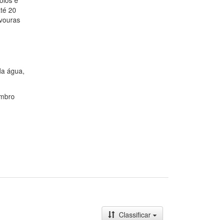
olos e
até 20
avouras
da água,
embro
Classificar