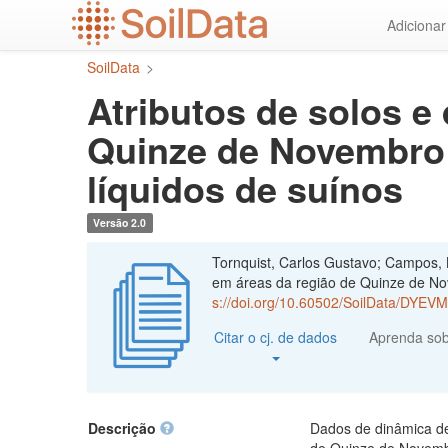
Ir
Adiciona
para
o
SoilData
>
conteúdo
principal
Atributos de solos e
Quinze de Novembro 
líquidos de suínos
Versão 2.0
Tornquist, Carlos Gustavo; Campos, B
em áreas da região de Quinze de Nov
s://doi.org/10.60502/SoilData/DYEV
Citar o cj. de dados
Aprenda so
Descrição
Dados de dinâmica de