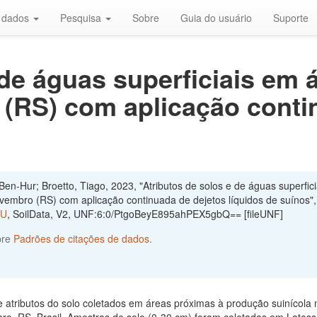
r dados
Pesquisa
Sobre
Guia do usuário
Suporte
 de águas superficiais em 
(RS) com aplicação conti
en-Hur; Broetto, Tiago, 2023, "Atributos de solos e de águas superfici
embro (RS) com aplicação continuada de dejetos líquidos de suínos"
MU
, SoilData, V2, UNF:6:0/PtgoBeyE895ahPEX5gbQ== [fileUNF]
bre
Padrões de citações de dados
.
 atributos do solo coletados em áreas próximas à produção suinícola 