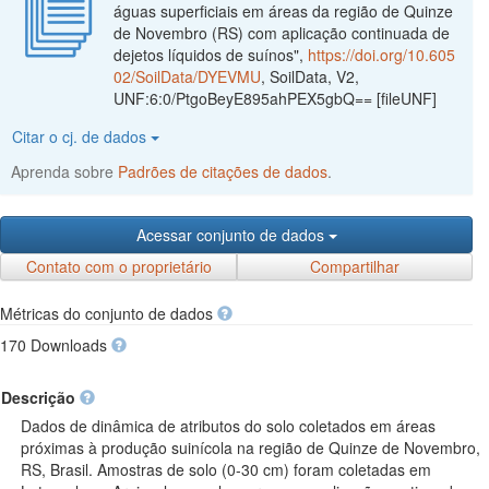
águas superficiais em áreas da região de Quinze
de Novembro (RS) com aplicação continuada de
dejetos líquidos de suínos",
https://doi.org/10.605
02/SoilData/DYEVMU
, SoilData, V2,
UNF:6:0/PtgoBeyE895ahPEX5gbQ== [fileUNF]
Citar o cj. de dados
Aprenda sobre
Padrões de citações de dados
.
Acessar conjunto de dados
Contato com o proprietário
Compartilhar
Métricas do conjunto de dados
170 Downloads
Descrição
Dados de dinâmica de atributos do solo coletados em áreas
próximas à produção suinícola na região de Quinze de Novembro,
RS, Brasil. Amostras de solo (0-30 cm) foram coletadas em