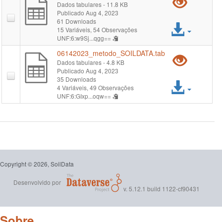
Pré-
Dados tabulares
- 11.8 KB
Publicado Aug 4, 2023
visual
61 Downloads
Acess
15 Variáveis,
54 Observações
"061
UNF:6:w9Sj...qgg==
arqui
06142023_metodo_SOILDATA.tab
Pré-
Dados tabulares
- 4.8 KB
Publicado Aug 4, 2023
visual
35 Downloads
Acess
4 Variáveis,
49 Observações
"061
UNF:6:GIxp...oqw==
arqui
Copyright © 2026, SoilData
Desenvolvido por
v. 5.12.1 build 1122-cf90431
Sobre