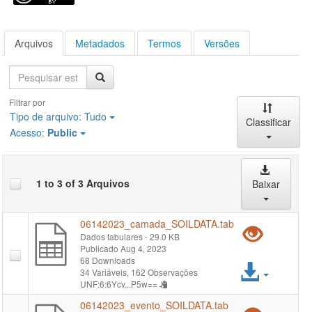
Arquivos
Metadados
Termos
Versões
Pesquisa
Filtrar por
Tipo de arquivo:
Tudo
Classificar
Acesso:
Public
1 to 3 of 3 Arquivos
Baixar
06142023_camada_SOILDATA.tab
Pré-
Dados tabulares
- 29.0 KB
Publicado Aug 4, 2023
visual
68 Downloads
Acess
34 Variáveis,
162 Observações
"061
UNF:6:6Ycv...P5w==
arqui
06142023_evento_SOILDATA.tab