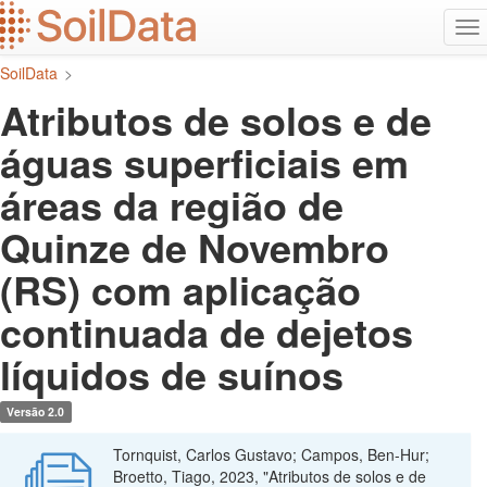
Ir
Alt
para
na
o
SoilData
>
conteúdo
principal
Atributos de solos e de
águas superficiais em
áreas da região de
Quinze de Novembro
(RS) com aplicação
continuada de dejetos
líquidos de suínos
Versão 2.0
Tornquist, Carlos Gustavo; Campos, Ben-Hur;
Broetto, Tiago, 2023, "Atributos de solos e de