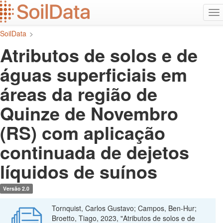
Ir
Alt
para
na
o
SoilData
>
conteúdo
principal
Atributos de solos e de
águas superficiais em
áreas da região de
Quinze de Novembro
(RS) com aplicação
continuada de dejetos
líquidos de suínos
Versão 2.0
Tornquist, Carlos Gustavo; Campos, Ben-Hur;
Broetto, Tiago, 2023, "Atributos de solos e de