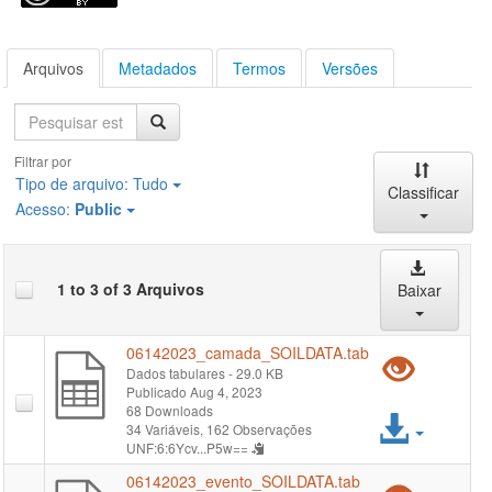
Arquivos
Metadados
Termos
Versões
Pesquisa
Filtrar por
Tipo de arquivo:
Tudo
Classificar
Acesso:
Public
1 to 3 of 3 Arquivos
Baixar
06142023_camada_SOILDATA.tab
Pré-
Dados tabulares
- 29.0 KB
Publicado Aug 4, 2023
visual
68 Downloads
Acess
34 Variáveis,
162 Observações
"061
UNF:6:6Ycv...P5w==
arqui
06142023_evento_SOILDATA.tab