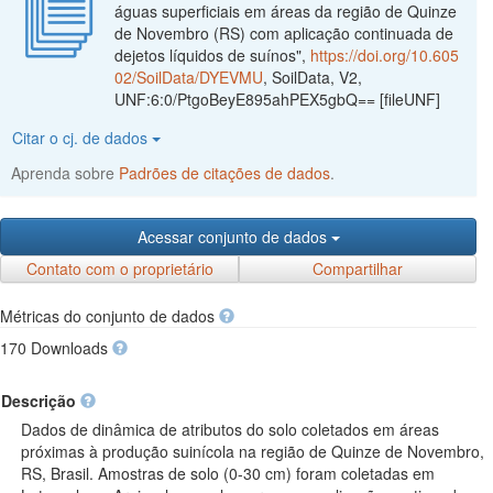
águas superficiais em áreas da região de Quinze
de Novembro (RS) com aplicação continuada de
dejetos líquidos de suínos",
https://doi.org/10.605
02/SoilData/DYEVMU
, SoilData, V2,
UNF:6:0/PtgoBeyE895ahPEX5gbQ== [fileUNF]
Citar o cj. de dados
Aprenda sobre
Padrões de citações de dados
.
Acessar conjunto de dados
Contato com o proprietário
Compartilhar
Métricas do conjunto de dados
170 Downloads
Descrição
Dados de dinâmica de atributos do solo coletados em áreas
próximas à produção suinícola na região de Quinze de Novembro,
RS, Brasil. Amostras de solo (0-30 cm) foram coletadas em