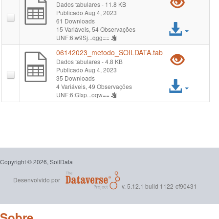
Pré-
Dados tabulares
- 11.8 KB
Publicado Aug 4, 2023
visual
61 Downloads
Acess
15 Variáveis,
54 Observações
"061
UNF:6:w9Sj...qgg==
arqui
06142023_metodo_SOILDATA.tab
Pré-
Dados tabulares
- 4.8 KB
Publicado Aug 4, 2023
visual
35 Downloads
Acess
4 Variáveis,
49 Observações
"061
UNF:6:GIxp...oqw==
arqui
Copyright © 2026, SoilData
Desenvolvido por
v. 5.12.1 build 1122-cf90431
Sobre