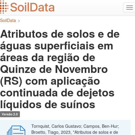
Ir
Alt
para
na
o
SoilData
>
conteúdo
principal
Atributos de solos e de
águas superficiais em
áreas da região de
Quinze de Novembro
(RS) com aplicação
continuada de dejetos
líquidos de suínos
Versão 2.0
Tornquist, Carlos Gustavo; Campos, Ben-Hur;
Broetto, Tiago, 2023, "Atributos de solos e de