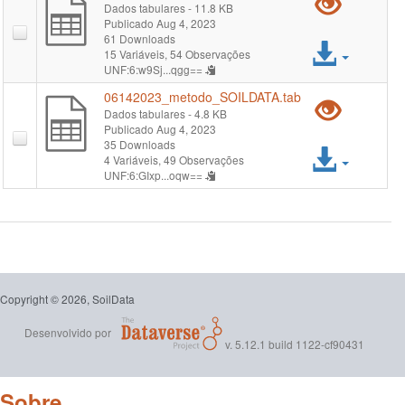
Pré-
Dados tabulares
- 11.8 KB
Publicado Aug 4, 2023
visual
61 Downloads
Acess
15 Variáveis,
54 Observações
"061
UNF:6:w9Sj...qgg==
arqui
06142023_metodo_SOILDATA.tab
Pré-
Dados tabulares
- 4.8 KB
Publicado Aug 4, 2023
visual
35 Downloads
Acess
4 Variáveis,
49 Observações
"061
UNF:6:GIxp...oqw==
arqui
Copyright © 2026, SoilData
Desenvolvido por
v. 5.12.1 build 1122-cf90431
Sobre