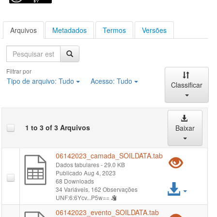
Arquivos
Metadados
Termos
Versões
Pesquisa
Filtrar por
Tipo de arquivo:
Tudo
Acesso:
Tudo
Classificar
1 to 3 of 3 Arquivos
Baixar
06142023_camada_SOILDATA.tab
Pré-
Dados tabulares
- 29.0 KB
Publicado Aug 4, 2023
visual
68 Downloads
Acess
34 Variáveis,
162 Observações
"061
UNF:6:6Ycv...P5w==
arqui
06142023_evento_SOILDATA.tab