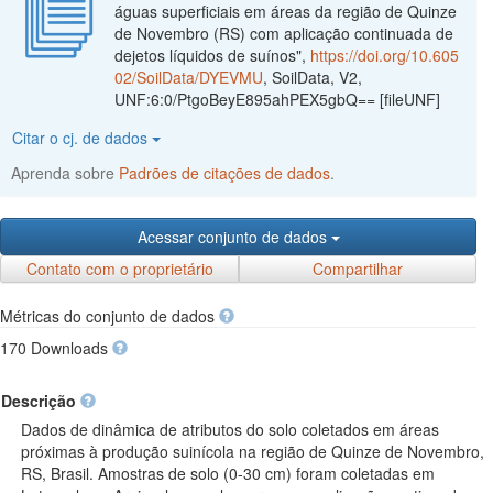
águas superficiais em áreas da região de Quinze
de Novembro (RS) com aplicação continuada de
dejetos líquidos de suínos",
https://doi.org/10.605
02/SoilData/DYEVMU
, SoilData, V2,
UNF:6:0/PtgoBeyE895ahPEX5gbQ== [fileUNF]
Citar o cj. de dados
Aprenda sobre
Padrões de citações de dados
.
Acessar conjunto de dados
Contato com o proprietário
Compartilhar
Métricas do conjunto de dados
170 Downloads
Descrição
Dados de dinâmica de atributos do solo coletados em áreas
próximas à produção suinícola na região de Quinze de Novembro,
RS, Brasil. Amostras de solo (0-30 cm) foram coletadas em