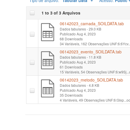
Tipo de arquivo:
"Tabular Data"
Acesso:
Public
1 to 3 of 3 Arquivos
06142023_camada_SOILDATA.tab
Dados tabulares
- 29.0 KB
Publicado Aug 4, 2023
68 Downloads
34 Variáveis,
162 Observações
UNF:6:6Ycv.
06142023_evento_SOILDATA.tab
Dados tabulares
- 11.8 KB
Publicado Aug 4, 2023
61 Downloads
15 Variáveis,
54 Observações
UNF:6:w9Sj..
06142023_metodo_SOILDATA.tab
Dados tabulares
- 4.8 KB
Publicado Aug 4, 2023
35 Downloads
4 Variáveis,
49 Observações
UNF:6:GIxp...