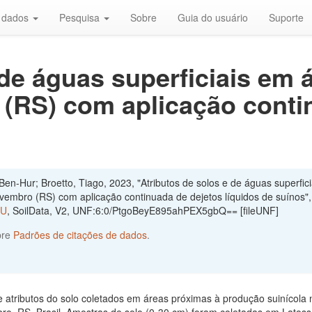
r dados
Pesquisa
Sobre
Guia do usuário
Suporte
 de águas superficiais em 
(RS) com aplicação conti
en-Hur; Broetto, Tiago, 2023, "Atributos de solos e de águas superfici
embro (RS) com aplicação continuada de dejetos líquidos de suínos"
MU
, SoilData, V2, UNF:6:0/PtgoBeyE895ahPEX5gbQ== [fileUNF]
bre
Padrões de citações de dados
.
 atributos do solo coletados em áreas próximas à produção suinícola 