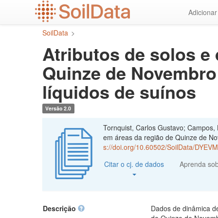
Ir
Adiciona
para
o
SoilData
>
conteúdo
principal
Atributos de solos e
Quinze de Novembro 
líquidos de suínos
Versão 2.0
Tornquist, Carlos Gustavo; Campos, B
em áreas da região de Quinze de Nov
s://doi.org/10.60502/SoilData/DYEV
Citar o cj. de dados
Aprenda so
Descrição
Dados de dinâmica de