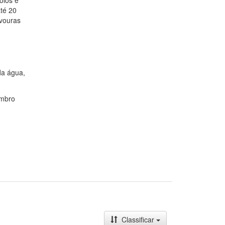
olos e
até 20
avouras
da água,
embro
Classificar