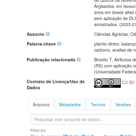
de Quinze de Novembr
Argissolos, em lavour
anos em doses altas 
sem aplicação de DLS
amostrados. (2023-0
Assunto
Ciências Agrárias; Ci
Palavra-chave
plantio direto, balan
carbono, analise de 
Publicação relacionada
Broetto T. Atributos 
(RS) com aplicação c
(Universidade Federa
Contrato de Licença/Uso de
CC BY 
Dados
Arquivos
Metadados
Termos
Versões
Pesquisa
Filtrar por