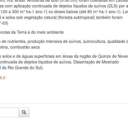
o, RS, Brasil. Amostras de solo (0-30 cm) foram coletadas em Latoss
as com aplicação continuada de dejetos líquidos de suínos (DLS) por 
(120 a 300 m³ ha-1 ano-1) ou doses baixas (até 80 m³ ha-1 ano-1). L
 e solos sob vegetação natural (floresta subtropical) também foram
7-03)
ências da Terra e do meio ambiente
ço de nutrientes, produção intensiva de suínos, suinocultura, qualidade 
rotina, combustão seca
de solos e de águas superficiais em áreas da região de Quinze de Nov
ontinuada de dejetos líquidos de suínos. Dissertação de Mestrado
l do Rio Grande do Sul).
4.0