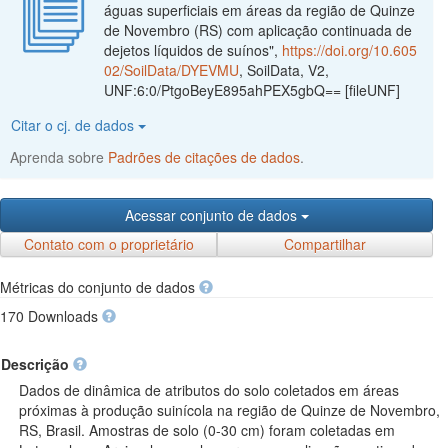
águas superficiais em áreas da região de Quinze
de Novembro (RS) com aplicação continuada de
dejetos líquidos de suínos",
https://doi.org/10.605
02/SoilData/DYEVMU
, SoilData, V2,
UNF:6:0/PtgoBeyE895ahPEX5gbQ== [fileUNF]
Citar o cj. de dados
Aprenda sobre
Padrões de citações de dados
.
Acessar conjunto de dados
Contato com o proprietário
Compartilhar
Métricas do conjunto de dados
170 Downloads
Descrição
Dados de dinâmica de atributos do solo coletados em áreas
próximas à produção suinícola na região de Quinze de Novembro,
RS, Brasil. Amostras de solo (0-30 cm) foram coletadas em