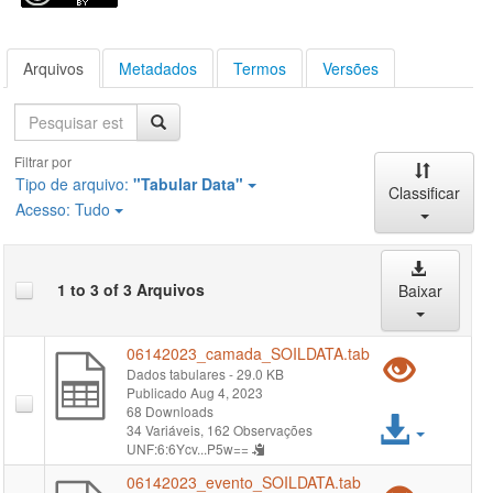
Arquivos
Metadados
Termos
Versões
Pesquisa
Filtrar por
Tipo de arquivo:
"Tabular Data"
Classificar
Acesso:
Tudo
1 to 3 of 3 Arquivos
Baixar
06142023_camada_SOILDATA.tab
Pré-
Dados tabulares
- 29.0 KB
Publicado Aug 4, 2023
visual
68 Downloads
Acess
34 Variáveis,
162 Observações
"061
UNF:6:6Ycv...P5w==
arqui
06142023_evento_SOILDATA.tab