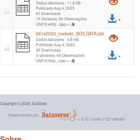
Pré-
Dados tabulares
- 11.8 KB
Publicado Aug 4, 2023
visual
61 Downloads
Acess
15 Variáveis,
54 Observações
"061
UNF:6:w9Sj...qgg==
arqui
06142023_metodo_SOILDATA.tab
Pré-
Dados tabulares
- 4.8 KB
Publicado Aug 4, 2023
visual
35 Downloads
Acess
4 Variáveis,
49 Observações
"061
UNF:6:GIxp...oqw==
arqui
Copyright © 2026, SoilData
Desenvolvido por
v. 5.12.1 build 1122-cf90431
Sobre