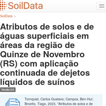
Ir
Alt
para
na
o
SoilData
>
conteúdo
principal
Atributos de solos e de
águas superficiais em
áreas da região de
Quinze de Novembro
(RS) com aplicação
continuada de dejetos
líquidos de suínos
Versão 2.0
Tornquist, Carlos Gustavo; Campos, Ben-Hur;
Broetto, Tiago, 2023, "Atributos de solos e de