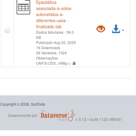
Epiedáfica-
associada-a-solos-
submetidos-a-
diferentes-usos -
Pré-
Ace
finalizado.tab
Dados tabulares
- 36.0
KB
visualiz
arqu
Publicado Aug 20, 2025
16 Downloads
"Macrof
26 Variáveis,
1024
Observações
Epiedáf
UNF:6:Cf2X...HWg==
associa
a-
solos-
Copyright © 2026, SoilData
submeti
Desenvolvido por
v. 5.12.1 build 1122-cf90431
a-