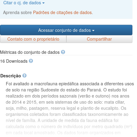
Citar o cj. de dados
Aprenda sobre
Padrões de citações de dados
.
Acessar conjunto de dados
Contato com o proprietário
Compartilhar
Métricas do conjunto de dados
16 Downloads
Descrição
Foi avaliado a macrofauna epiedáfica associada a diferentes usos
de solo na região Sudoeste do estado do Paraná. O estudo foi
realizado em dois períodos sazonais (verão e outono) nos anos
de 2014 e 2015, em seis sistemas de uso do solo: mata ciliar,
soja, milho, pastagem, reserva legal e plantio de eucalipto. Os
organismos coletados foram classificados taxonomicamente ao
nível de família. A unidade de medida da fauna edáfica foi
calculada como o número de indivíduos por metro quadrado (m²)
em cada local amostrado. Os dados foram organizados em