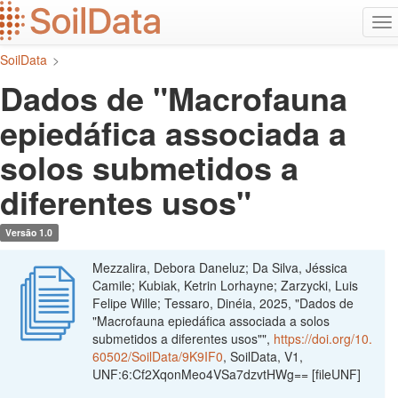
Ir
Alt
para
na
o
SoilData
>
conteúdo
principal
Dados de "Macrofauna
epiedáfica associada a
solos submetidos a
diferentes usos"
Versão 1.0
Mezzalira, Debora Daneluz; Da Silva, Jéssica
Camile; Kubiak, Ketrin Lorhayne; Zarzycki, Luis
Felipe Wille; Tessaro, Dinéia, 2025, "Dados de
"Macrofauna epiedáfica associada a solos
submetidos a diferentes usos"",
https://doi.org/10.
60502/SoilData/9K9IF0
, SoilData, V1,
UNF:6:Cf2XqonMeo4VSa7dzvtHWg== [fileUNF]