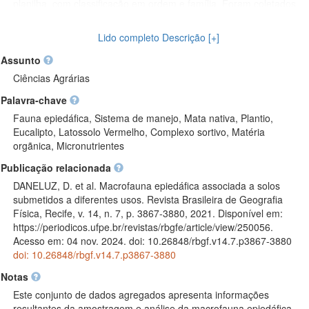
planilha, com classificação em ordem e família. Foram coletados
dados sobre a fauna epiedáfica, temperatura e umidade do solo,
e parâmetros químicos da camada superficial do solo. A análise
Lido completo Descrição [+]
dos dados incluiu cálculos de diversidade, riqueza e frequência
dos grupos, além de análises variadas. Os resultados mostraram
Assunto
variações significativas na composição e diversidade da
Ciências Agrárias
macrofauna entre os diferentes sistemas de manejo, com
Palavra-chave
destaque para maior riqueza nas áreas de reserva legal, eucalipto
e mata ciliar durante o verão, e reserva, eucalipto e pastagem no
Fauna epiedáfica, Sistema de manejo, Mata nativa, Plantio,
outono. O clima da região foi classificado como Cfa subtropical
Eucalipto, Latossolo Vermelho, Complexo sortivo, Matéria
úmido e o solo como Latossolo Vermelho. A análise totalizou 6
orgãnica, Micronutrientes
eventos e 29 camadas. A planilha de dados está organizada por
Publicação relacionada
evento de coleta e contém informações sobre o número de
indivíduos por grupo taxonômico, frequência relativa, parâmetros
DANELUZ, D. et al. Macrofauna epiedáfica associada a solos
do solo e índices ecológicos. (2024-10-30)
submetidos a diferentes usos. Revista Brasileira de Geografia
Física, Recife, v. 14, n. 7, p. 3867-3880, 2021. Disponível em:
https://periodicos.ufpe.br/revistas/rbgfe/article/view/250056.
Acesso em: 04 nov. 2024. doi: 10.26848/rbgf.v14.7.p3867-3880
doi: 10.26848/rbgf.v14.7.p3867-3880
Notas
Este conjunto de dados agregados apresenta informações
resultantes da amostragem e análise da macrofauna epiedáfica