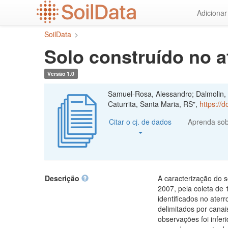
Ir
Adiciona
para
o
SoilData
>
conteúdo
principal
Solo construído no a
Versão 1.0
Samuel-Rosa, Alessandro; Dalmolin, 
Caturrita, Santa Maria, RS",
https://
Citar o cj. de dados
Aprenda so
Descrição
A caracterização do s
2007, pela coleta de 
identificados no ater
delimitados por canai
observações foi infer