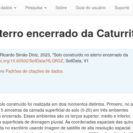
r dados
Pesquisa
Sobre
Guia do usuário
Suporte
terro encerrado da Caturri
Ricardo Simão Diniz, 2023, "Solo construído no aterro encerrado da
doi.org/10.60502/SoilData/HLQKGZ
, SoilData, V1
bre
Padrões de citações de dados
.
olo construído foi realizada em dois momentos distintos. Primeiro, no 
15 amostras da camada superficial do solo (0-20) em três ambientes
ro encerrado. Esses ambientes são os terços superior, médio e inferior,
s superficiais de drenagem pluvial. As coordenadas espaciais das quin
ida no escritório usando imagem de satélite de alta resolução espacial.