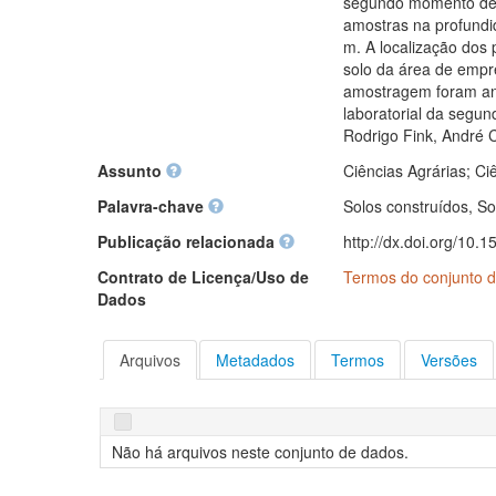
segundo momento de c
amostras na profund
m. A localização dos
solo da área de empr
amostragem foram ana
laboratorial da segun
Rodrigo Fink, André C
Assunto
Ciências Agrárias; Ci
Palavra-chave
Solos construídos, S
Publicação relacionada
http://dx.doi.org/1
Contrato de Licença/Uso de
Termos do conjunto d
Dados
Arquivos
Metadados
Termos
Versões
Não há arquivos neste conjunto de dados.