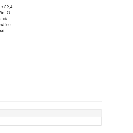
8
de 22,4
ão. O
gunda
nálise
ssé