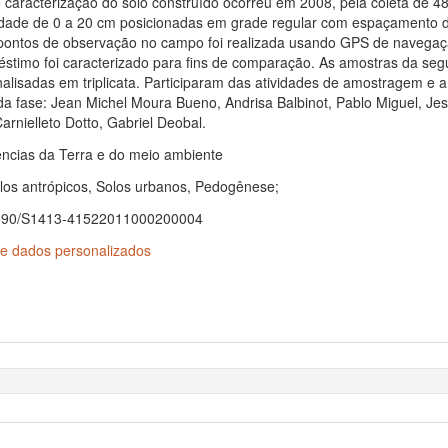
aracterização do solo construído ocorreu em 2008, pela coleta de 4
idade de 0 a 20 cm posicionadas em grade regular com espaçamento 
 pontos de observação no campo foi realizada usando GPS de navegaç
éstimo foi caracterizado para fins de comparação. As amostras da se
lisadas em triplicata. Participaram das atividades de amostragem e a
da fase: Jean Michel Moura Bueno, Andrisa Balbinot, Pablo Miguel, Je
arnielleto Dotto, Gabriel Deobal.
ências da Terra e do meio ambiente
olos antrópicos, Solos urbanos, Pedogênese;
0.1590/S1413-41522011000200004
e dados personalizados