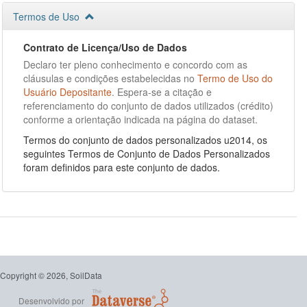
de cada observação corresponde ao código do perfil do solo no
SISB e o código das amostras corresponde ao código dos
Termos de Uso
horizontes. Todas os demais dados são mantidos como dados
adicionais para facilitar o reuso do conjunto de dados como um
Contrato de Licença/Uso de Dados
todo. Nenhum item técnico-científico do SISB e seu respectivo
Declaro ter pleno conhecimento e concordo com as
banco de dados que seja fruto da atividade intelectual, criativa,
cláusulas e condições estabelecidas no
Termo de Uso do
inovadora e inédita dos projetos conduzidos pela Embrapa foi ou
Usuário Depositante
. Espera-se a citação e
é usado para organizar estruturalmente a presente versão do
referenciamento do conjunto de dados utilizados (crédito)
conjunto de dados. O emprego deste conjunto de dados para
conforme a orientação indicada na página do dataset.
finalidades profissionais e/ou comerciais deve ser precedido pelo
contato com a Embrapa.
Termos do conjunto de dados personalizados u2014, os
seguintes Termos de Conjunto de Dados Personalizados
foram definidos para este conjunto de dados.
Copyright © 2026, SoilData
Desenvolvido por