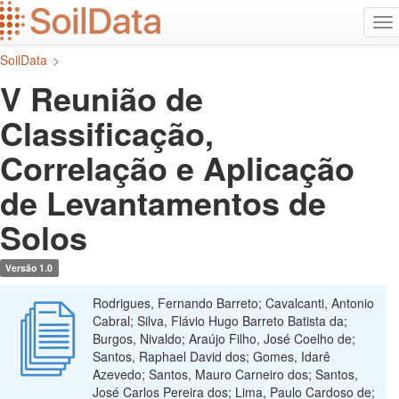
Ir
Alt
para
na
o
SoilData
>
conteúdo
principal
V Reunião de
Classificação,
Correlação e Aplicação
de Levantamentos de
Solos
Versão 1.0
Rodrigues, Fernando Barreto; Cavalcanti, Antonio
Cabral; Silva, Flávio Hugo Barreto Batista da;
Burgos, Nivaldo; Araújo Filho, José Coelho de;
Santos, Raphael David dos; Gomes, Idarê
Azevedo; Santos, Mauro Carneiro dos; Santos,
José Carlos Pereira dos; Lima, Paulo Cardoso de;