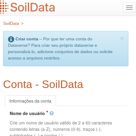
Ir
Alt
para
na
o
SoilData
>
conteúdo
principal
×
Criar conta
– Por que ter uma conta do
Dataverse? Para criar seu próprio dataverse e
personalizá-lo, adicione conjuntos de dados ou solicite
acesso a arquivos restritos.
Conta - SoilData
Informações da conta
Nome de usuário
Crie um nome de usuário válido de 2 a 60 caracteres
contendo letras (a-Z), números (0-9), traços (-),
sublinhados (_) e pontos (.).