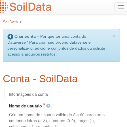
Ir
Alt
para
na
o
SoilData
>
conteúdo
principal
×
Criar conta
– Por que ter uma conta do
Dataverse? Para criar seu próprio dataverse e
personalizá-lo, adicione conjuntos de dados ou solicite
acesso a arquivos restritos.
Conta - SoilData
Informações da conta
Nome de usuário
Crie um nome de usuário válido de 2 a 60 caracteres
contendo letras (a-Z), números (0-9), traços (-),
sublinhados (_) e pontos (.).