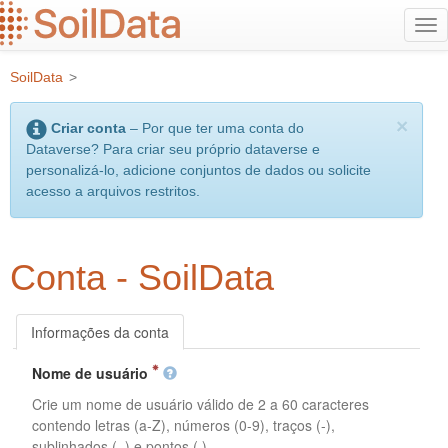
Ir
Alt
para
na
o
SoilData
>
conteúdo
principal
×
Criar conta
– Por que ter uma conta do
Dataverse? Para criar seu próprio dataverse e
personalizá-lo, adicione conjuntos de dados ou solicite
acesso a arquivos restritos.
Conta - SoilData
Informações da conta
Nome de usuário
Crie um nome de usuário válido de 2 a 60 caracteres
contendo letras (a-Z), números (0-9), traços (-),
sublinhados (_) e pontos (.).