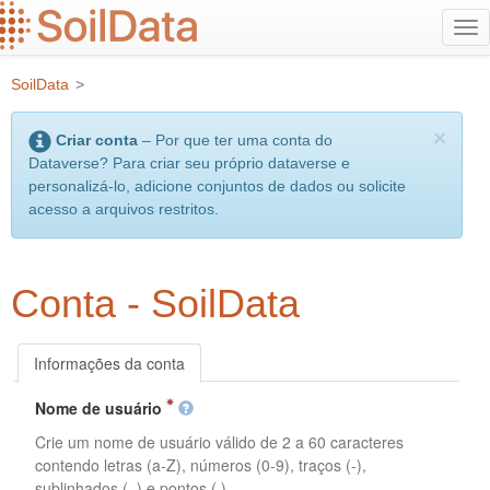
Ir
Alt
para
na
o
SoilData
>
conteúdo
principal
×
Criar conta
– Por que ter uma conta do
Dataverse? Para criar seu próprio dataverse e
personalizá-lo, adicione conjuntos de dados ou solicite
acesso a arquivos restritos.
Conta - SoilData
Informações da conta
Nome de usuário
Crie um nome de usuário válido de 2 a 60 caracteres
contendo letras (a-Z), números (0-9), traços (-),
sublinhados (_) e pontos (.).