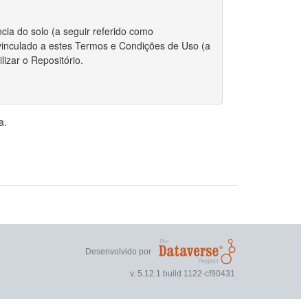
cia do solo (a seguir referido como
r vinculado a estes Termos e Condições de Uso (a
izar o Repositório.
 integralmente com estes Termos.
a.
riador/autor para depositar qualquer conjunto de
, o Repositório requer certas permissões e
direitos autorais for aplicável ao envio do
r estes Termos, você ainda mantém os direitos
ou outros repositórios.
Desenvolvido por
 direitos autorais, você declara que o proprietário
v. 5.12.1 build 1122-cf90431
nto de dados publicamente.
 não exclusivo de reproduzir, traduzir e