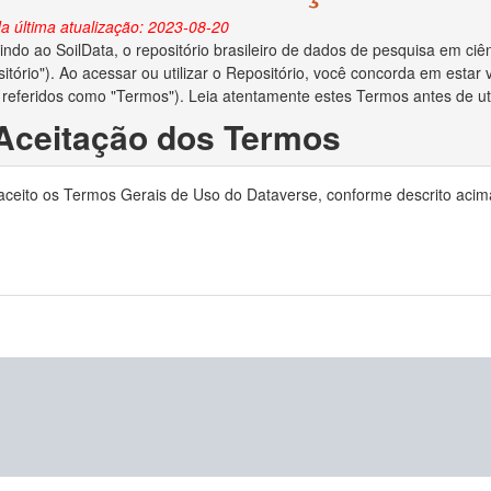
a última atualização: 2023-08-20
ndo ao SoilData, o repositório brasileiro de dados de pesquisa em ciên
itório"). Ao acessar ou utilizar o Repositório, você concorda em esta
 referidos como "Termos"). Leia atentamente estes Termos antes de util
 Aceitação dos Termos
o depositar dados no Repositório, você reconhece que leu e concorda
 aceito os Termos Gerais de Uso do Dataverse, conforme descrito acim
ocê declara ser o criador/autor dos dados ou ter obtido permissão do c
no Repositório.
 Direitos Autorais e Licença
ara administrar adequadamente e preservar o conteúdo para uso futuro
ias em relação aos direitos autorais dos dados depositados. Se a lei de 
to de dados e você for o proprietário dos direitos autorais, ao aceita
is de seu trabalho e o direito de enviar o conjunto de dados a editores 
e os direitos autorais forem aplicáveis e você não for o proprietário dos
reitos autorais lhe deu permissão irrestrita para disponibilizar o conju
o depositar dados no Repositório, você concede ao MapBiomas o direito