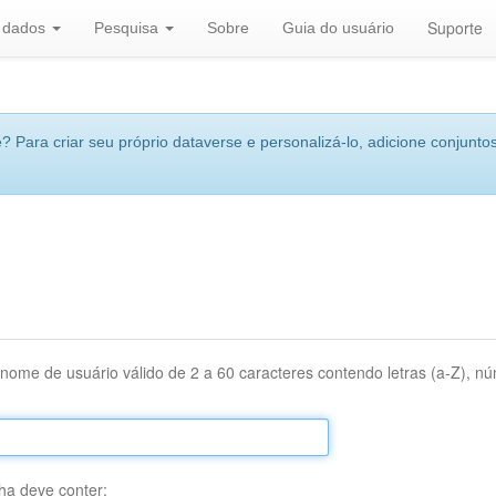
Suporte
r dados
Pesquisa
Sobre
Guia do usuário
 Para criar seu próprio dataverse e personalizá-lo, adicione conjuntos
nome de usuário válido de 2 a 60 caracteres contendo letras (a-Z), núm
ha deve conter: