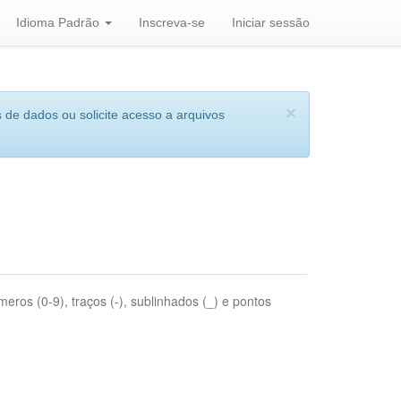
Idioma Padrão
Inscreva-se
Iniciar sessão
×
 de dados ou solicite acesso a arquivos
eros (0-9), traços (-), sublinhados (_) e pontos