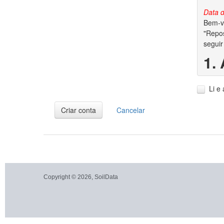
Data d
Bem-vi
"Repos
seguir
1.
1.1. A
Li e
1.2. V
dados 
Criar conta
Cancelar
2.
2.1. P
garant
conjun
autora
Copyright © 2026, SoilData
2.2. S
dos di
2.3. A