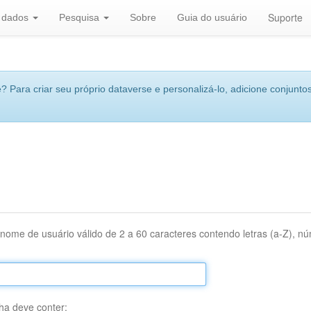
Suporte
r dados
Pesquisa
Sobre
Guia do usuário
 Para criar seu próprio dataverse e personalizá-lo, adicione conjuntos
nome de usuário válido de 2 a 60 caracteres contendo letras (a-Z), núm
ha deve conter: