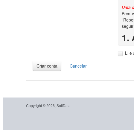
Data d
Bem-vi
"Repos
seguir
1.
1.1. A
Li e
1.2. V
dados 
Criar conta
Cancelar
2.
2.1. P
garant
conjun
autora
Copyright © 2026, SoilData
2.2. S
dos di
2.3. A