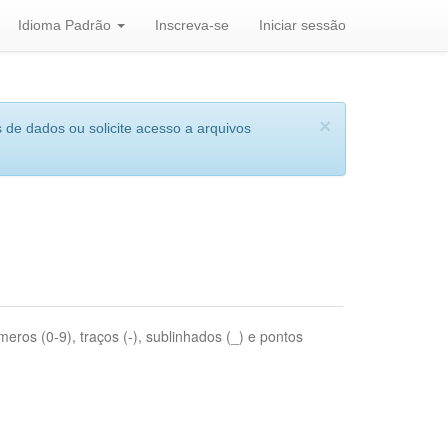
Idioma Padrão
Inscreva-se
Iniciar sessão
×
 de dados ou solicite acesso a arquivos
eros (0-9), traços (-), sublinhados (_) e pontos