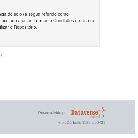
cia do solo (a seguir referido como
r vinculado a estes Termos e Condições de Uso (a
izar o Repositório.
 integralmente com estes Termos.
a.
riador/autor para depositar qualquer conjunto de
, o Repositório requer certas permissões e
direitos autorais for aplicável ao envio do
r estes Termos, você ainda mantém os direitos
ou outros repositórios.
Desenvolvido por
 direitos autorais, você declara que o proprietário
v. 5.12.1 build 1122-cf90431
nto de dados publicamente.
 não exclusivo de reproduzir, traduzir e