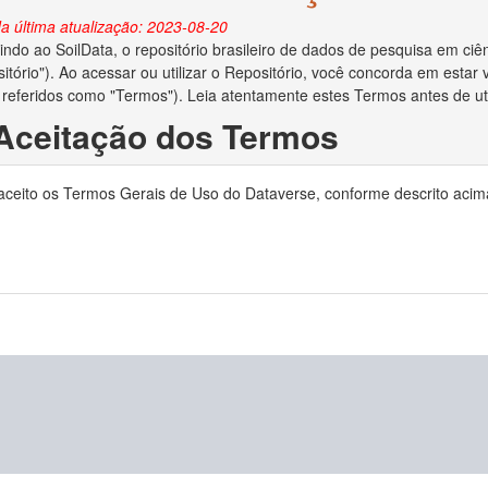
a última atualização: 2023-08-20
ndo ao SoilData, o repositório brasileiro de dados de pesquisa em ciên
itório"). Ao acessar ou utilizar o Repositório, você concorda em esta
 referidos como "Termos"). Leia atentamente estes Termos antes de util
 Aceitação dos Termos
o depositar dados no Repositório, você reconhece que leu e concorda
 aceito os Termos Gerais de Uso do Dataverse, conforme descrito acim
ocê declara ser o criador/autor dos dados ou ter obtido permissão do c
no Repositório.
 Direitos Autorais e Licença
ara administrar adequadamente e preservar o conteúdo para uso futuro
ias em relação aos direitos autorais dos dados depositados. Se a lei de 
to de dados e você for o proprietário dos direitos autorais, ao aceita
is de seu trabalho e o direito de enviar o conjunto de dados a editores 
e os direitos autorais forem aplicáveis e você não for o proprietário dos
reitos autorais lhe deu permissão irrestrita para disponibilizar o conju
o depositar dados no Repositório, você concede ao MapBiomas o direito