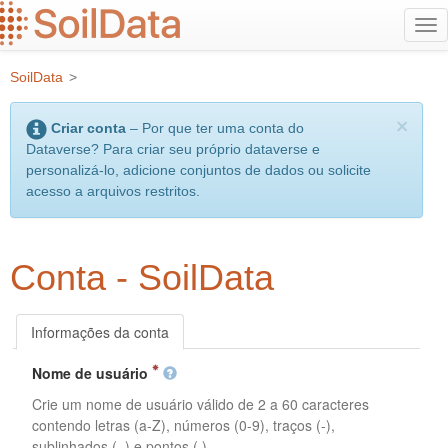
Ir
Alt
para
na
o
SoilData
>
conteúdo
principal
×
Criar conta
– Por que ter uma conta do
Dataverse? Para criar seu próprio dataverse e
personalizá-lo, adicione conjuntos de dados ou solicite
acesso a arquivos restritos.
Conta - SoilData
Informações da conta
Nome de usuário
Crie um nome de usuário válido de 2 a 60 caracteres
contendo letras (a-Z), números (0-9), traços (-),
sublinhados (_) e pontos (.).