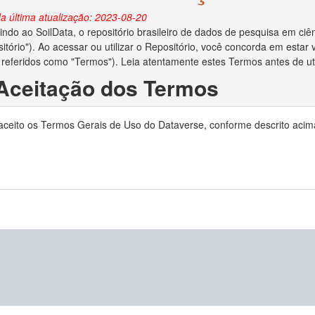
a última atualização: 2023-08-20
ndo ao SoilData, o repositório brasileiro de dados de pesquisa em ciên
itório"). Ao acessar ou utilizar o Repositório, você concorda em esta
 referidos como "Termos"). Leia atentamente estes Termos antes de util
 Aceitação dos Termos
o depositar dados no Repositório, você reconhece que leu e concorda
 aceito os Termos Gerais de Uso do Dataverse, conforme descrito acim
ocê declara ser o criador/autor dos dados ou ter obtido permissão do c
no Repositório.
 Direitos Autorais e Licença
ara administrar adequadamente e preservar o conteúdo para uso futuro
ias em relação aos direitos autorais dos dados depositados. Se a lei de 
to de dados e você for o proprietário dos direitos autorais, ao aceita
is de seu trabalho e o direito de enviar o conjunto de dados a editores 
e os direitos autorais forem aplicáveis e você não for o proprietário dos
reitos autorais lhe deu permissão irrestrita para disponibilizar o conju
o depositar dados no Repositório, você concede ao MapBiomas o direito