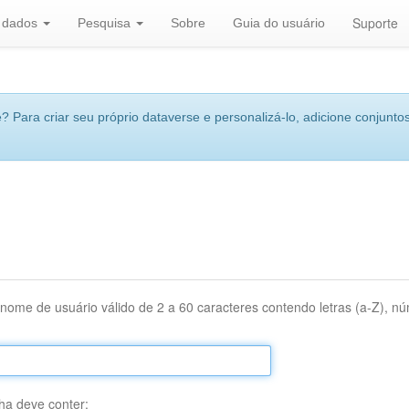
Suporte
r dados
Pesquisa
Sobre
Guia do usuário
 Para criar seu próprio dataverse e personalizá-lo, adicione conjuntos
nome de usuário válido de 2 a 60 caracteres contendo letras (a-Z), núm
ha deve conter: