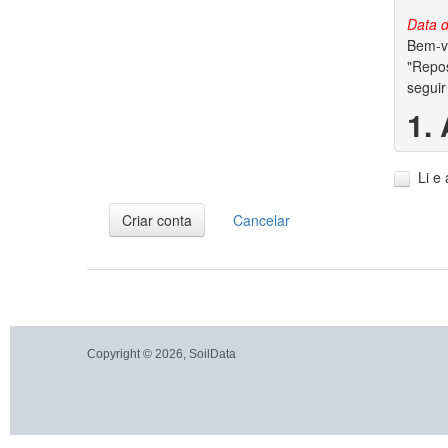
Data d
Bem-vi
"Repos
seguir
1.
1.1. A
Li e
1.2. V
dados 
Criar conta
Cancelar
2.
2.1. P
garant
conjun
autora
Copyright © 2026, SoilData
2.2. S
dos di
2.3. A