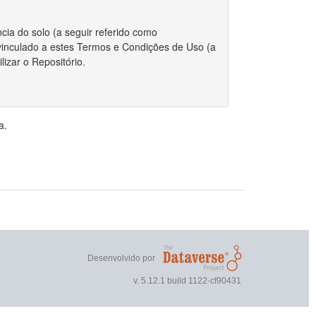
cia do solo (a seguir referido como
r vinculado a estes Termos e Condições de Uso (a
izar o Repositório.
 integralmente com estes Termos.
a.
riador/autor para depositar qualquer conjunto de
, o Repositório requer certas permissões e
direitos autorais for aplicável ao envio do
r estes Termos, você ainda mantém os direitos
ou outros repositórios.
Desenvolvido por
 direitos autorais, você declara que o proprietário
v. 5.12.1 build 1122-cf90431
nto de dados publicamente.
 não exclusivo de reproduzir, traduzir e