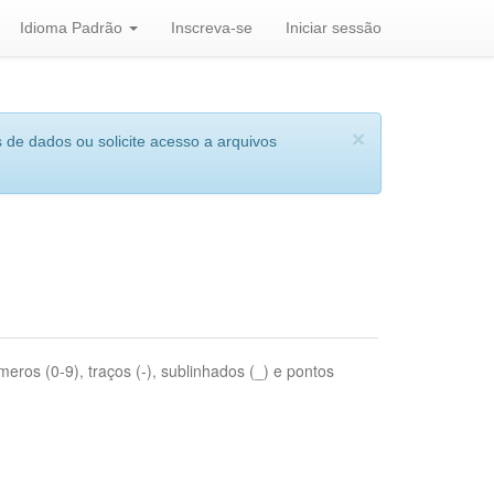
Idioma Padrão
Inscreva-se
Iniciar sessão
×
 de dados ou solicite acesso a arquivos
eros (0-9), traços (-), sublinhados (_) e pontos