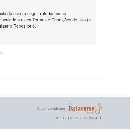
cia do solo (a seguir referido como
r vinculado a estes Termos e Condições de Uso (a
izar o Repositório.
 integralmente com estes Termos.
a.
riador/autor para depositar qualquer conjunto de
, o Repositório requer certas permissões e
direitos autorais for aplicável ao envio do
r estes Termos, você ainda mantém os direitos
ou outros repositórios.
Desenvolvido por
 direitos autorais, você declara que o proprietário
v. 5.12.1 build 1122-cf90431
nto de dados publicamente.
 não exclusivo de reproduzir, traduzir e