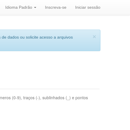
Idioma Padrão
Inscreva-se
Iniciar sessão
×
 de dados ou solicite acesso a arquivos
eros (0-9), traços (-), sublinhados (_) e pontos