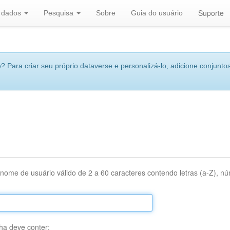
Suporte
r dados
Pesquisa
Sobre
Guia do usuário
 Para criar seu próprio dataverse e personalizá-lo, adicione conjuntos
nome de usuário válido de 2 a 60 caracteres contendo letras (a-Z), núm
ha deve conter: