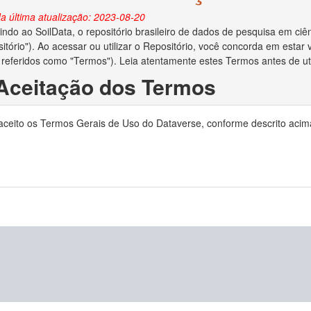
a última atualização: 2023-08-20
ndo ao SoilData, o repositório brasileiro de dados de pesquisa em ciên
itório"). Ao acessar ou utilizar o Repositório, você concorda em esta
 referidos como "Termos"). Leia atentamente estes Termos antes de util
 Aceitação dos Termos
o depositar dados no Repositório, você reconhece que leu e concorda
 aceito os Termos Gerais de Uso do Dataverse, conforme descrito acim
ocê declara ser o criador/autor dos dados ou ter obtido permissão do c
no Repositório.
 Direitos Autorais e Licença
ara administrar adequadamente e preservar o conteúdo para uso futuro
ias em relação aos direitos autorais dos dados depositados. Se a lei de 
to de dados e você for o proprietário dos direitos autorais, ao aceita
is de seu trabalho e o direito de enviar o conjunto de dados a editores 
e os direitos autorais forem aplicáveis e você não for o proprietário dos
reitos autorais lhe deu permissão irrestrita para disponibilizar o conju
o depositar dados no Repositório, você concede ao MapBiomas o direito