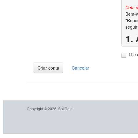
Data d
Bem-vi
"Repos
seguir
1.
1.1. A
Li e
1.2. V
dados 
Criar conta
Cancelar
2.
2.1. P
garant
conjun
autora
Copyright © 2026, SoilData
2.2. S
dos di
2.3. A