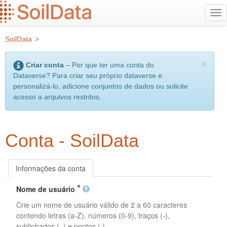
Ir
Alt
para
na
o
SoilData
>
conteúdo
principal
×
Criar conta
– Por que ter uma conta do
Dataverse? Para criar seu próprio dataverse e
personalizá-lo, adicione conjuntos de dados ou solicite
acesso a arquivos restritos.
Conta - SoilData
Informações da conta
Nome de usuário
Crie um nome de usuário válido de 2 a 60 caracteres
contendo letras (a-Z), números (0-9), traços (-),
sublinhados (_) e pontos (.).