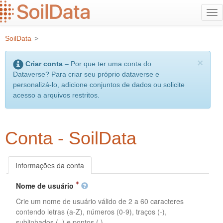
Ir
Alt
para
na
o
SoilData
>
conteúdo
principal
×
Criar conta
– Por que ter uma conta do
Dataverse? Para criar seu próprio dataverse e
personalizá-lo, adicione conjuntos de dados ou solicite
acesso a arquivos restritos.
Conta - SoilData
Informações da conta
Nome de usuário
Crie um nome de usuário válido de 2 a 60 caracteres
contendo letras (a-Z), números (0-9), traços (-),
sublinhados (_) e pontos (.).