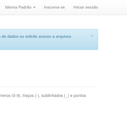
Idioma Padrão
Inscreva-se
Iniciar sessão
×
 de dados ou solicite acesso a arquivos
eros (0-9), traços (-), sublinhados (_) e pontos