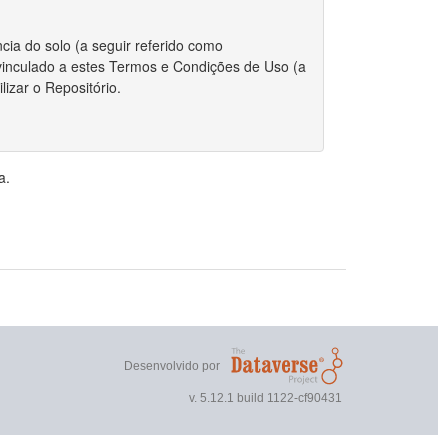
cia do solo (a seguir referido como
r vinculado a estes Termos e Condições de Uso (a
izar o Repositório.
 integralmente com estes Termos.
a.
riador/autor para depositar qualquer conjunto de
, o Repositório requer certas permissões e
direitos autorais for aplicável ao envio do
r estes Termos, você ainda mantém os direitos
ou outros repositórios.
Desenvolvido por
 direitos autorais, você declara que o proprietário
v. 5.12.1 build 1122-cf90431
nto de dados publicamente.
 não exclusivo de reproduzir, traduzir e