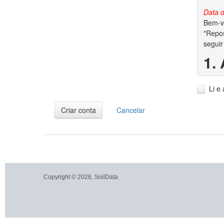
Data d
Bem-vi
"Repos
seguir
1.
1.1. A
Li e
1.2. V
dados 
Criar conta
Cancelar
2.
2.1. P
garant
conjun
autora
Copyright © 2026, SoilData
2.2. S
dos di
2.3. A