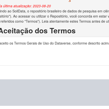
a última atualização: 2023-08-20
ndo ao SoilData, o repositório brasileiro de dados de pesquisa em ciên
itório"). Ao acessar ou utilizar o Repositório, você concorda em esta
 referidos como "Termos"). Leia atentamente estes Termos antes de util
 Aceitação dos Termos
o depositar dados no Repositório, você reconhece que leu e concorda
 aceito os Termos Gerais de Uso do Dataverse, conforme descrito acim
ocê declara ser o criador/autor dos dados ou ter obtido permissão do c
no Repositório.
 Direitos Autorais e Licença
ara administrar adequadamente e preservar o conteúdo para uso futuro
ias em relação aos direitos autorais dos dados depositados. Se a lei de 
to de dados e você for o proprietário dos direitos autorais, ao aceita
is de seu trabalho e o direito de enviar o conjunto de dados a editores 
e os direitos autorais forem aplicáveis e você não for o proprietário dos
reitos autorais lhe deu permissão irrestrita para disponibilizar o conju
o depositar dados no Repositório, você concede ao MapBiomas o direito