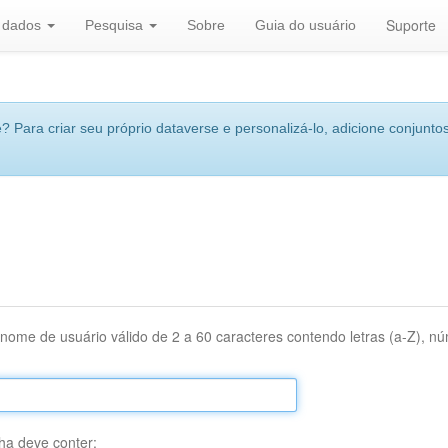
Suporte
r dados
Pesquisa
Sobre
Guia do usuário
 Para criar seu próprio dataverse e personalizá-lo, adicione conjuntos
nome de usuário válido de 2 a 60 caracteres contendo letras (a-Z), núm
ha deve conter: