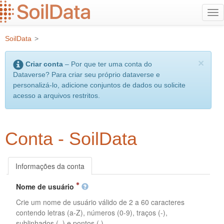
Ir
Alt
para
na
o
SoilData
>
conteúdo
principal
×
Criar conta
– Por que ter uma conta do
Dataverse? Para criar seu próprio dataverse e
personalizá-lo, adicione conjuntos de dados ou solicite
acesso a arquivos restritos.
Conta - SoilData
Informações da conta
Nome de usuário
Crie um nome de usuário válido de 2 a 60 caracteres
contendo letras (a-Z), números (0-9), traços (-),
sublinhados (_) e pontos (.).