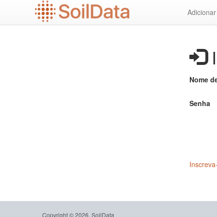
Ir
Adiciona
para
o
conteúdo
principal
I
Nome de
Senha
Inscreva
Copyright © 2026, SoilData