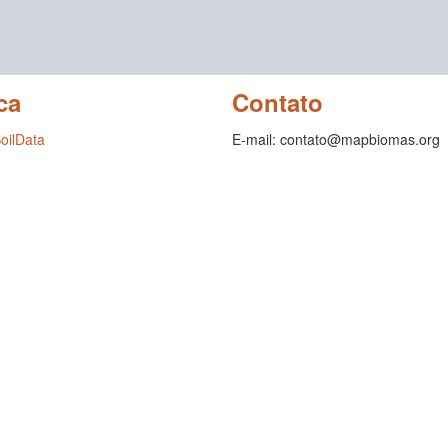
ca
Contato
SoilData
E-mail: contato@mapbiomas.org