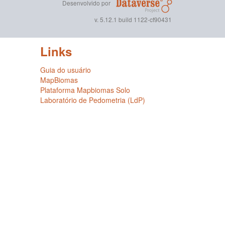
Desenvolvido por
v. 5.12.1 build 1122-cf90431
Links
Guia do usuário
MapBiomas
Plataforma Mapbiomas Solo
Laboratório de Pedometria (LdP)