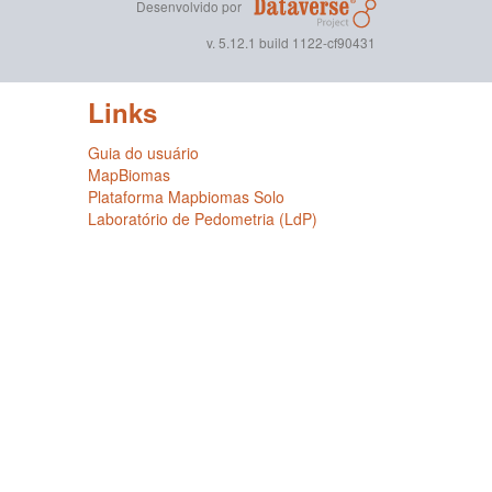
Desenvolvido por
v. 5.12.1 build 1122-cf90431
Links
Guia do usuário
MapBiomas
Plataforma Mapbiomas Solo
Laboratório de Pedometria (LdP)