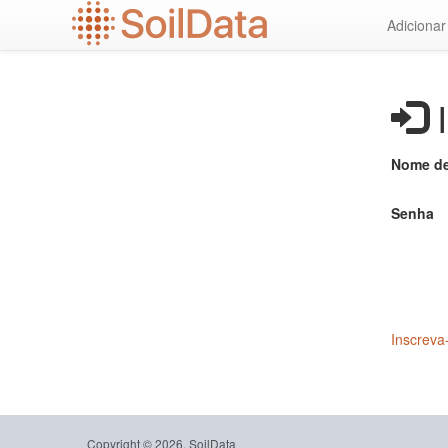
Ir
Adiciona
para
o
conteúdo
principal
I
Nome de
Senha
Inscreva
Copyright © 2026, SoilData