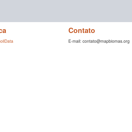
ca
Contato
SoilData
E-mail: contato@mapbiomas.org