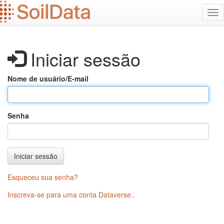
Ir
Alt
para
na
o
conteúdo
principal
Iniciar sessão
Nome de usuário/E-mail
Senha
Iniciar sessão
Esqueceu sua senha?
Inscreva-se para uma conta Dataverse.
.