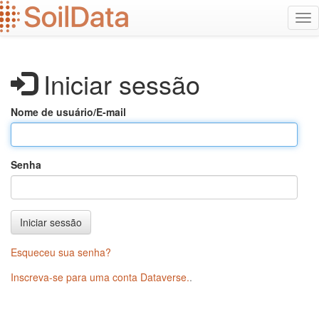
Ir
Alt
para
na
o
conteúdo
principal
Iniciar sessão
Nome de usuário/E-mail
Senha
Iniciar sessão
Esqueceu sua senha?
Inscreva-se para uma conta Dataverse.
.