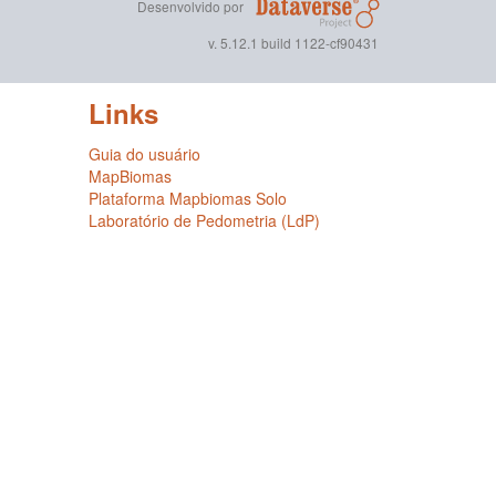
Desenvolvido por
v. 5.12.1 build 1122-cf90431
Links
Guia do usuário
MapBiomas
Plataforma Mapbiomas Solo
Laboratório de Pedometria (LdP)