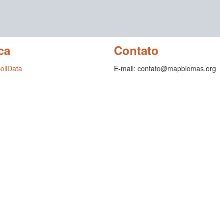
ca
Contato
SoilData
E-mail: contato@mapbiomas.org