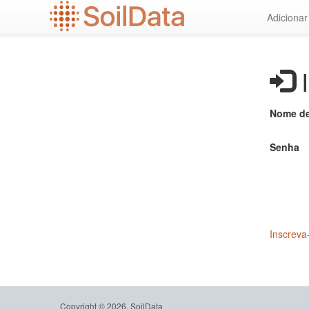
Ir
Adiciona
para
o
conteúdo
principal
I
Nome de
Senha
Inscreva
Copyright © 2026, SoilData