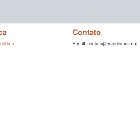
ca
Contato
SoilData
E-mail: contato@mapbiomas.org