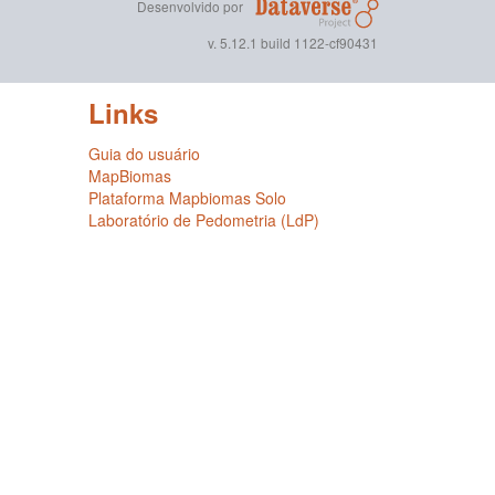
Desenvolvido por
v. 5.12.1 build 1122-cf90431
Links
Guia do usuário
MapBiomas
Plataforma Mapbiomas Solo
Laboratório de Pedometria (LdP)