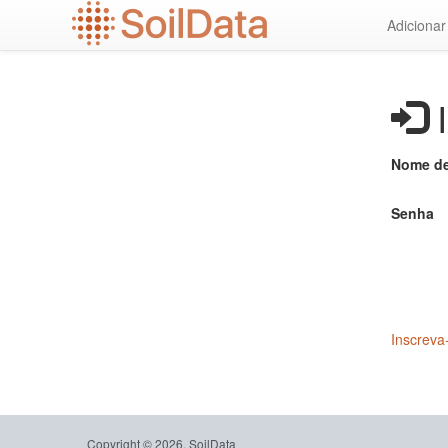
Ir
Adiciona
para
o
conteúdo
principal
I
Nome de
Senha
Inscreva
Copyright © 2026, SoilData