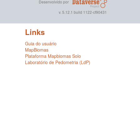
Desenvolvido por
v. 5.12.1 build 1122-cf90431
Links
Guia do usuário
MapBiomas
Plataforma Mapbiomas Solo
Laboratório de Pedometria (LdP)