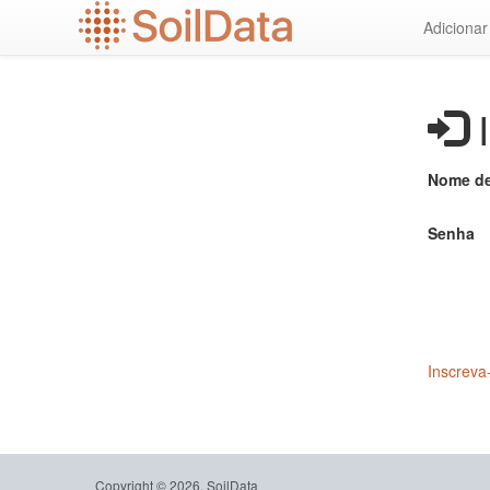
Ir
Adiciona
para
o
conteúdo
principal
I
Nome de
Senha
Inscreva
Copyright © 2026, SoilData