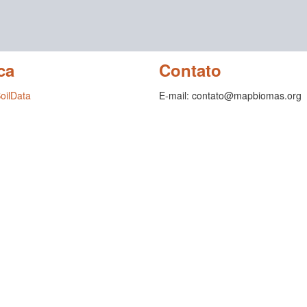
ca
Contato
SoilData
E-mail: contato@mapbiomas.org