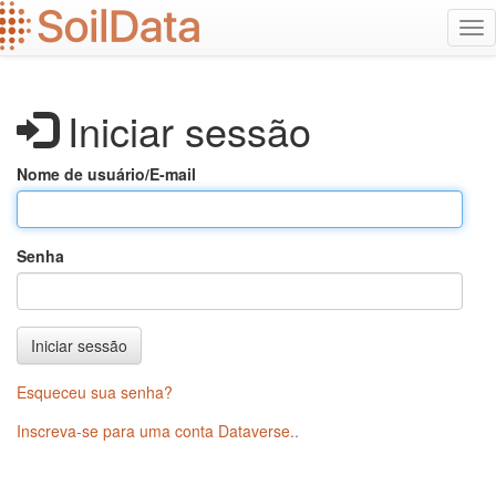
Ir
Alt
para
na
o
conteúdo
principal
Iniciar sessão
Nome de usuário/E-mail
Senha
Iniciar sessão
Esqueceu sua senha?
Inscreva-se para uma conta Dataverse.
.