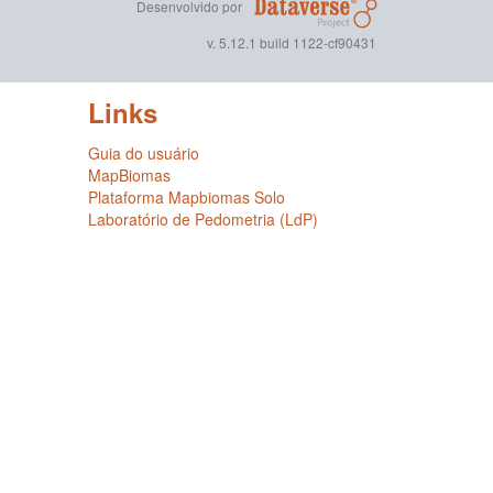
Desenvolvido por
v. 5.12.1 build 1122-cf90431
Links
Guia do usuário
MapBiomas
Plataforma Mapbiomas Solo
Laboratório de Pedometria (LdP)