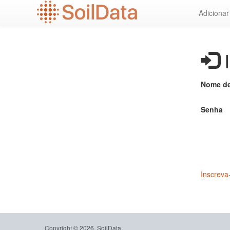
Ir
Adiciona
para
o
conteúdo
principal
I
Nome de
Senha
Inscreva
Copyright © 2026, SoilData