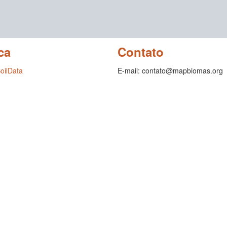
ca
Contato
SoilData
E-mail: contato@mapbiomas.org