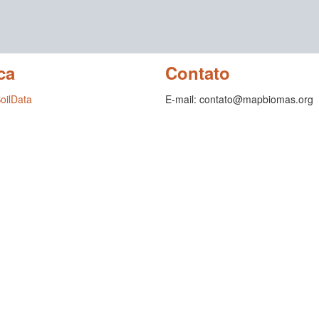
ca
Contato
SoilData
E-mail: contato@mapbiomas.org