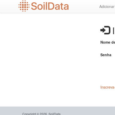
Ir
Adiciona
para
o
conteúdo
principal
I
Nome de
Senha
Inscreva
Copyright © 2026, SoilData