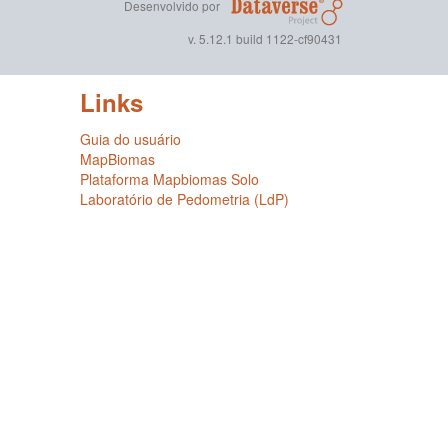
Desenvolvido por
v. 5.12.1 build 1122-cf90431
Links
Guia do usuário
MapBiomas
Plataforma Mapbiomas Solo
Laboratório de Pedometria (LdP)