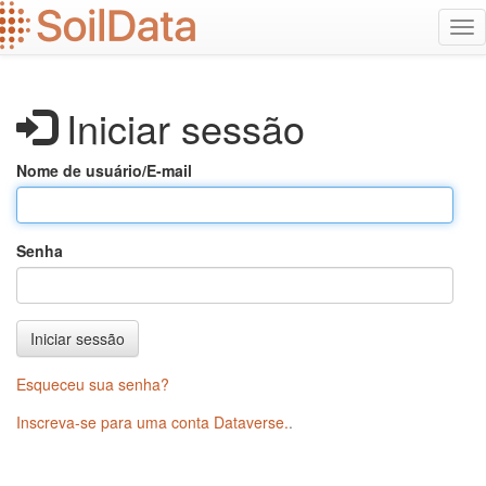
Ir
Alt
para
na
o
conteúdo
principal
Iniciar sessão
Nome de usuário/E-mail
Senha
Iniciar sessão
Esqueceu sua senha?
Inscreva-se para uma conta Dataverse.
.