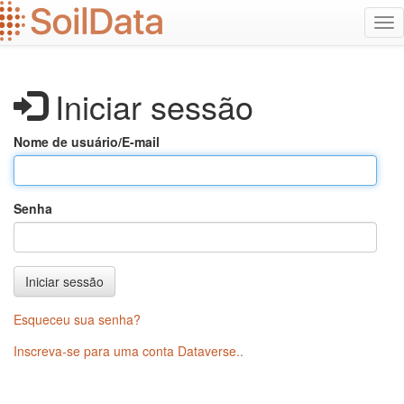
Ir
Alt
para
na
o
conteúdo
principal
Iniciar sessão
Nome de usuário/E-mail
Senha
Iniciar sessão
Esqueceu sua senha?
Inscreva-se para uma conta Dataverse.
.