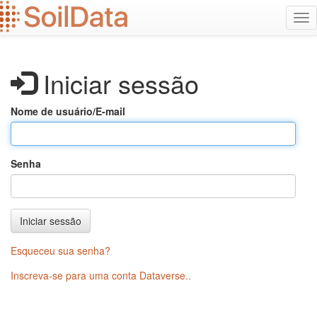
Ir
Alt
para
na
o
conteúdo
principal
Iniciar sessão
Nome de usuário/E-mail
Senha
Iniciar sessão
Esqueceu sua senha?
Inscreva-se para uma conta Dataverse.
.