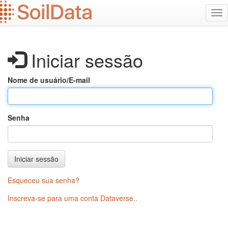
Ir
Alt
para
na
o
conteúdo
principal
Iniciar sessão
Nome de usuário/E-mail
Senha
Iniciar sessão
Esqueceu sua senha?
Inscreva-se para uma conta Dataverse.
.